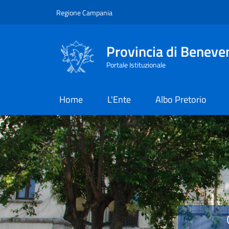
Salta al contenuto principale
Skip to footer content
Regione Campania
Provincia di Beneve
Portale Istituzionale
Home
L'Ente
Albo Pretorio
Provincia di Benevent