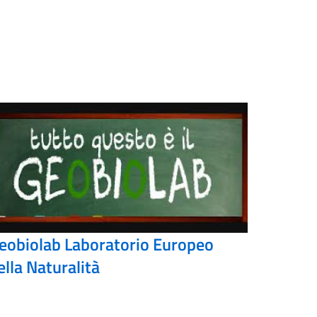
eobiolab Laboratorio Europeo
ella Naturalità