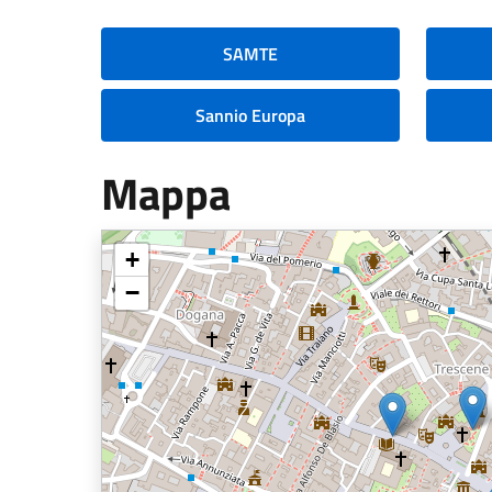
SAMTE
Sannio Europa
Mappa
+
−