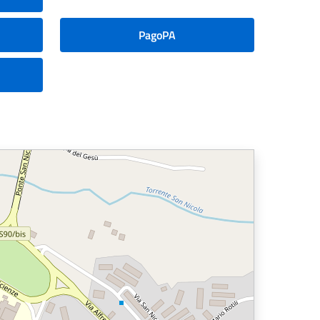
PagoPA