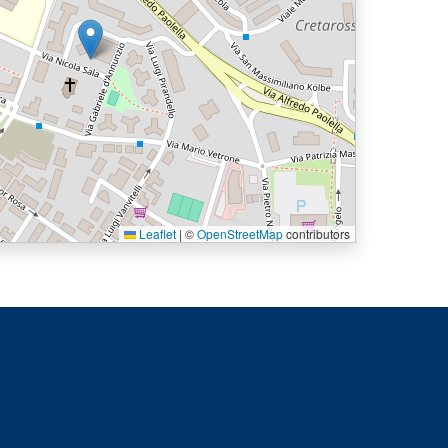
Leaflet
|
©
OpenStreetMap
contributors