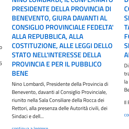
PRESIDENTE DELLA PROVINCIA DI
C
BENEVENTO, GIURA DAVANTI AL
S
CONSIGLIO PROVINCIALE FEDELTA'
T
ALLA REPUBBLICA, ALLA
F
COSTITUZIONE, ALLE LEGGI DELLO
S
no
STATO NELL'INTERESSE DELLA
A
PROVINCIA E PER IL PUBBLICO
5
Di
BENE
tr
la
Nino Lombardi, Presidente della Provincia di
B
Benevento, davanti al Consiglio Provinciale,
riunito nella Sala Consiliare della Rocca dei
Il
Rettori, alla presenza delle Autorità civili, dei
co
Sindaci e dell...
continua a leggere