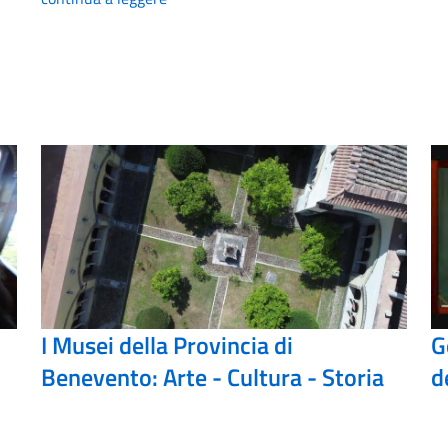
I Musei della Provincia di
G
Benevento: Arte - Cultura - Storia
d