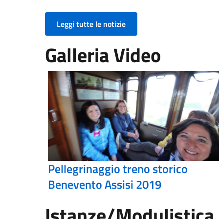
Leggi tutte le notizie
Galleria Video
Pellegrinaggio treno storico
Benevento Assisi 2019
Istanze/Modulistica