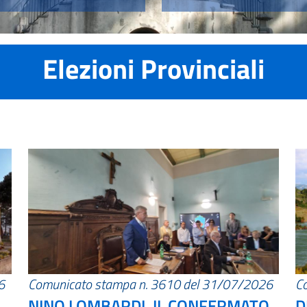
Elezioni Provinciali
6
Comunicato stampa n. 3610 del 31/07/2026
C
NINO LOMBARDI, IL CONFERMATO
D