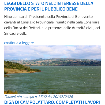
LEGGI DELLO STATO NELL'INTERESSE DELLA
PROVINCIA E PER IL PUBBLICO BENE
Nino Lombardi, Presidente della Provincia di Benevento,
davanti al Consiglio Provinciale, riunito nella Sala Consiliare
della Rocca dei Rettori, alla presenza delle Autorità civili, dei
Sindaci e dell...
continua a leggere
Comunicato stampa n. 3592 del 20/07/2026
DIGA DI CAMPOLATTARO. COMPLETATI I LAVORI