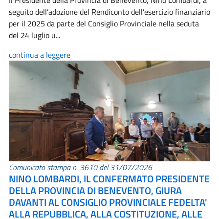
Il Presidente della Provincia di Benevento, Nino Lombardi, a
seguito dell’adozione del Rendiconto dell’esercizio finanziario
per il 2025 da parte del Consiglio Provinciale nella seduta
del 24 luglio u...
continua a leggere
Comunicato stampa n. 3610 del 31/07/2026
NINO LOMBARDI, IL CONFERMATO PRESIDENTE
DELLA PROVINCIA DI BENEVENTO, GIURA
DAVANTI AL CONSIGLIO PROVINCIALE FEDELTA'
ALLA REPUBBLICA, ALLA COSTITUZIONE, ALLE