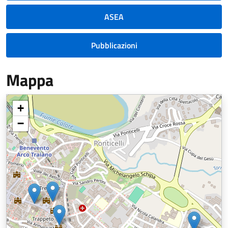
ASEA
Pubblicazioni
Mappa
+
−