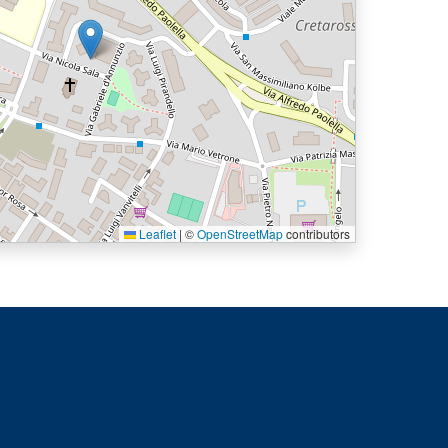
Leaflet
|
©
OpenStreetMap
contributors