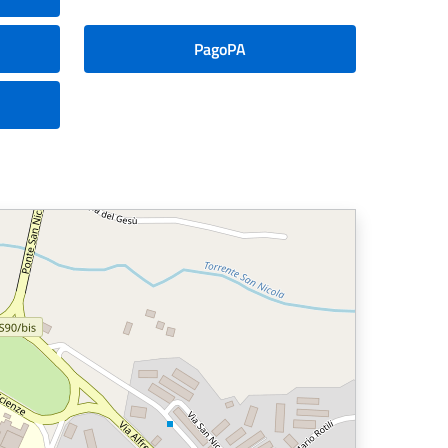
PagoPA