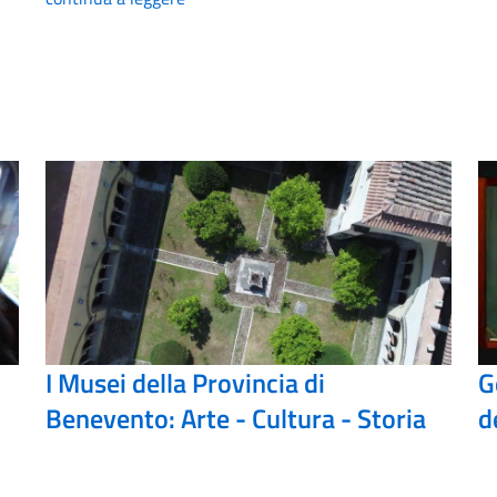
I Musei della Provincia di
G
Benevento: Arte - Cultura - Storia
d