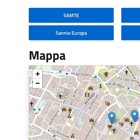
SAMTE
Sannio Europa
Mappa
+
−