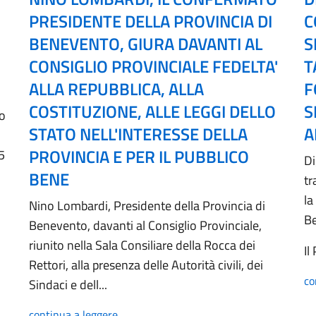
PRESIDENTE DELLA PROVINCIA DI
C
BENEVENTO, GIURA DAVANTI AL
S
CONSIGLIO PROVINCIALE FEDELTA'
T
ALLA REPUBBLICA, ALLA
F
COSTITUZIONE, ALLE LEGGI DELLO
S
no
STATO NELL'INTERESSE DELLA
A
PROVINCIA E PER IL PUBBLICO
5
Di
BENE
tr
la
Nino Lombardi, Presidente della Provincia di
B
Benevento, davanti al Consiglio Provinciale,
riunito nella Sala Consiliare della Rocca dei
Il
Rettori, alla presenza delle Autorità civili, dei
co
Sindaci e dell...
continua a leggere