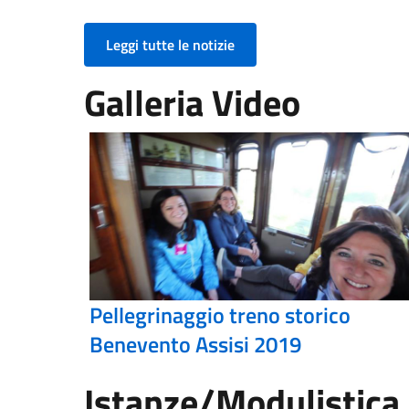
Leggi tutte le notizie
Galleria Video
Pellegrinaggio treno storico
Benevento Assisi 2019
Istanze/Modulistica