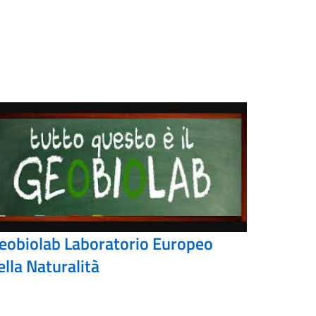
eobiolab Laboratorio Europeo
ella Naturalità