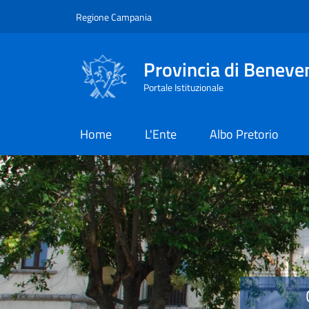
Salta al contenuto principale
Skip to footer content
Regione Campania
Provincia di Beneve
Portale Istituzionale
Home
L'Ente
Albo Pretorio
Provincia di Benevent