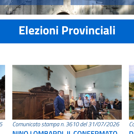
Elezioni Provinciali
6
Comunicato stampa n. 3610 del 31/07/2026
C
NINO LOMBARDI, IL CONFERMATO
D