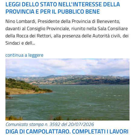
LEGGI DELLO STATO NELL'INTERESSE DELLA
PROVINCIA E PER IL PUBBLICO BENE
Nino Lombardi, Presidente della Provincia di Benevento,
davanti al Consiglio Provinciale, riunito nella Sala Consiliare
della Rocca dei Rettori, alla presenza delle Autorità civili, dei
Sindaci e dell...
continua a leggere
Comunicato stampa n. 3592 del 20/07/2026
DIGA DI CAMPOLATTARO. COMPLETATI I LAVORI