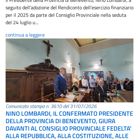
Il Presidente della Provincia di Benevento, Nino Lombardi, a
seguito dell’adozione del Rendiconto dell’esercizio finanziario
per il 2025 da parte del Consiglio Provinciale nella seduta
del 24 luglio u...
continua a leggere
Comunicato stampa n. 3610 del 31/07/2026
NINO LOMBARDI, IL CONFERMATO PRESIDENTE
DELLA PROVINCIA DI BENEVENTO, GIURA
DAVANTI AL CONSIGLIO PROVINCIALE FEDELTA'
ALLA REPUBBLICA, ALLA COSTITUZIONE, ALLE