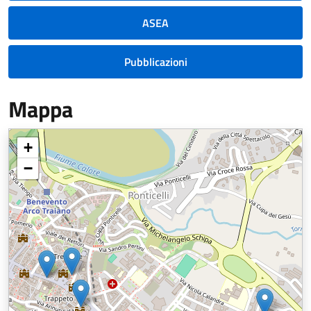
ASEA
Pubblicazioni
Mappa
+
−