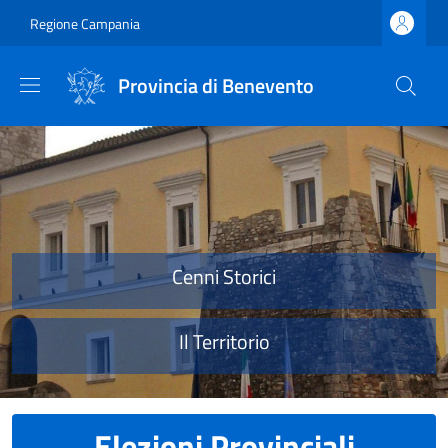
Salta al contenuto principale
Skip to footer content
Regione Campania
Provincia di Benevento
Provincia di Benevento
Cenni Storici
Il Territorio
Elezioni Provinciali