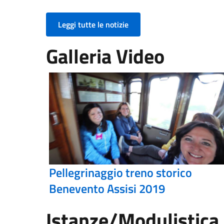
Leggi tutte le notizie
Galleria Video
Pellegrinaggio treno storico
Benevento Assisi 2019
Istanze/Modulistica