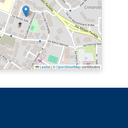
Leaflet
|
©
OpenStreetMap
contributors