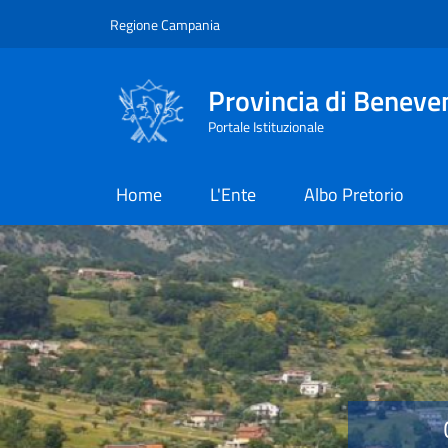
Salta al contenuto principale
Skip to footer content
Regione Campania
Provincia di Beneve
Portale Istituzionale
Home
L'Ente
Albo Pretorio
Provincia di Benevent