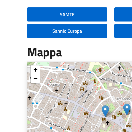
SAMTE
Sannio Europa
Mappa
+
−