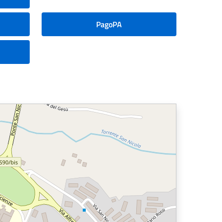
PagoPA