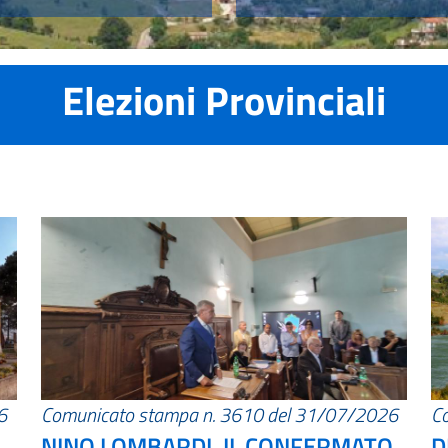
Elezioni Provinciali
6
Comunicato stampa n. 3610 del 31/07/2026
C
NINO LOMBARDI, IL CONFERMATO
D