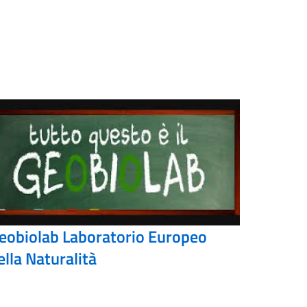
eobiolab Laboratorio Europeo
ella Naturalità