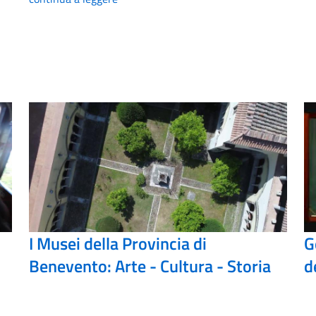
I Musei della Provincia di
G
Benevento: Arte - Cultura - Storia
d