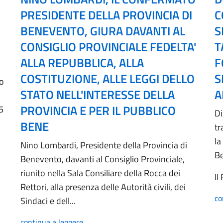
PRESIDENTE DELLA PROVINCIA DI
C
BENEVENTO, GIURA DAVANTI AL
S
CONSIGLIO PROVINCIALE FEDELTA'
T
ALLA REPUBBLICA, ALLA
F
COSTITUZIONE, ALLE LEGGI DELLO
S
no
STATO NELL'INTERESSE DELLA
A
PROVINCIA E PER IL PUBBLICO
5
Di
BENE
tr
la
Nino Lombardi, Presidente della Provincia di
B
Benevento, davanti al Consiglio Provinciale,
riunito nella Sala Consiliare della Rocca dei
Il
Rettori, alla presenza delle Autorità civili, dei
co
Sindaci e dell...
continua a leggere