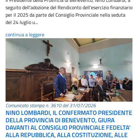
Il Presidente della Provincia di Benevento, Nino Lombardi, a
seguito dell’adozione del Rendiconto dell’esercizio finanziario
per il 2025 da parte del Consiglio Provinciale nella seduta
del 24 luglio u...
continua a leggere
Comunicato stampa n. 3610 del 31/07/2026
NINO LOMBARDI, IL CONFERMATO PRESIDENTE
DELLA PROVINCIA DI BENEVENTO, GIURA
DAVANTI AL CONSIGLIO PROVINCIALE FEDELTA'
ALLA REPUBBLICA, ALLA COSTITUZIONE, ALLE