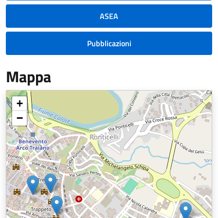
ASEA
Pubblicazioni
Mappa
+
−