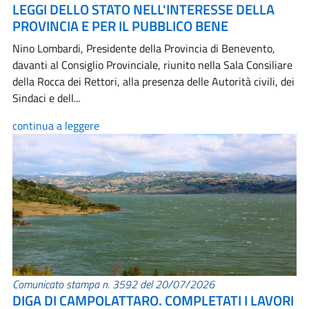
LEGGI DELLO STATO NELL'INTERESSE DELLA
PROVINCIA E PER IL PUBBLICO BENE
Nino Lombardi, Presidente della Provincia di Benevento,
davanti al Consiglio Provinciale, riunito nella Sala Consiliare
della Rocca dei Rettori, alla presenza delle Autorità civili, dei
Sindaci e dell...
continua a leggere
Comunicato stampa n. 3592 del 20/07/2026
DIGA DI CAMPOLATTARO. COMPLETATI I LAVORI