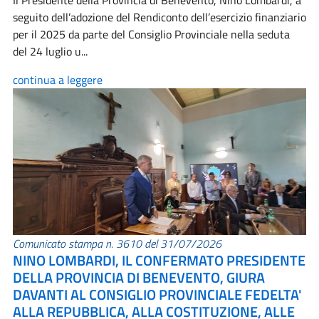
Il Presidente della Provincia di Benevento, Nino Lombardi, a
seguito dell’adozione del Rendiconto dell’esercizio finanziario
per il 2025 da parte del Consiglio Provinciale nella seduta
del 24 luglio u...
continua a leggere
Comunicato stampa n. 3610 del 31/07/2026
NINO LOMBARDI, IL CONFERMATO PRESIDENTE
DELLA PROVINCIA DI BENEVENTO, GIURA
DAVANTI AL CONSIGLIO PROVINCIALE FEDELTA'
ALLA REPUBBLICA, ALLA COSTITUZIONE, ALLE