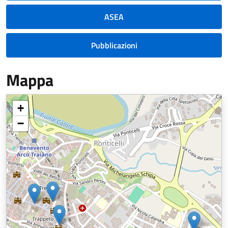
ASEA
Pubblicazioni
Mappa
+
−