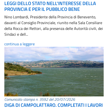
LEGGI DELLO STATO NELL'INTERESSE DELLA
PROVINCIA E PER IL PUBBLICO BENE
Nino Lombardi, Presidente della Provincia di Benevento,
davanti al Consiglio Provinciale, riunito nella Sala Consiliare
della Rocca dei Rettori, alla presenza delle Autorità civili, dei
Sindaci e dell...
continua a leggere
Comunicato stampa n. 3592 del 20/07/2026
DIGA DI CAMPOLATTARO. COMPLETATI I LAVORI