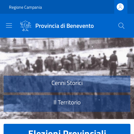
Salta al contenuto principale
Skip to footer content
Regione Campania
Provincia di Benevento
Provincia di Benevento
Cenni Storici
Il Territorio
Elezioni Provinciali