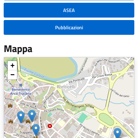
ASEA
Pubblicazioni
Mappa
+
−