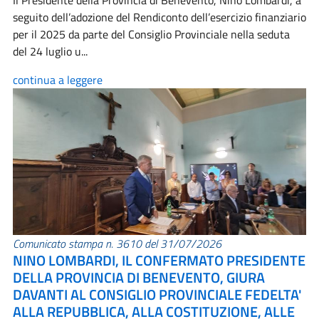
Il Presidente della Provincia di Benevento, Nino Lombardi, a
seguito dell’adozione del Rendiconto dell’esercizio finanziario
per il 2025 da parte del Consiglio Provinciale nella seduta
del 24 luglio u...
continua a leggere
Comunicato stampa n. 3610 del 31/07/2026
NINO LOMBARDI, IL CONFERMATO PRESIDENTE
DELLA PROVINCIA DI BENEVENTO, GIURA
DAVANTI AL CONSIGLIO PROVINCIALE FEDELTA'
ALLA REPUBBLICA, ALLA COSTITUZIONE, ALLE