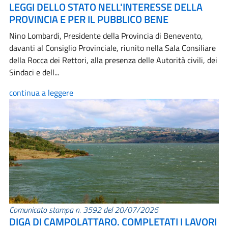
LEGGI DELLO STATO NELL'INTERESSE DELLA
PROVINCIA E PER IL PUBBLICO BENE
Nino Lombardi, Presidente della Provincia di Benevento,
davanti al Consiglio Provinciale, riunito nella Sala Consiliare
della Rocca dei Rettori, alla presenza delle Autorità civili, dei
Sindaci e dell...
continua a leggere
Comunicato stampa n. 3592 del 20/07/2026
DIGA DI CAMPOLATTARO. COMPLETATI I LAVORI