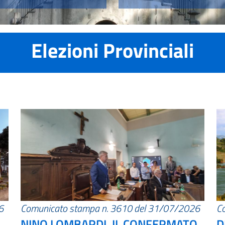
Elezioni Provinciali
6
Comunicato stampa n. 3610 del 31/07/2026
C
NINO LOMBARDI, IL CONFERMATO
D