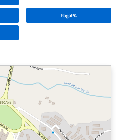
PagoPA