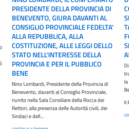
PRESIDENTE DELLA PROVINCIA DI
C
BENEVENTO, GIURA DAVANTI AL
S
CONSIGLIO PROVINCIALE FEDELTA'
T
ALLA REPUBBLICA, ALLA
F
COSTITUZIONE, ALLE LEGGI DELLO
S
no
STATO NELL'INTERESSE DELLA
A
PROVINCIA E PER IL PUBBLICO
5
Di
BENE
tr
la
Nino Lombardi, Presidente della Provincia di
B
Benevento, davanti al Consiglio Provinciale,
riunito nella Sala Consiliare della Rocca dei
Il
Rettori, alla presenza delle Autorità civili, dei
co
Sindaci e dell...
continua a leggere