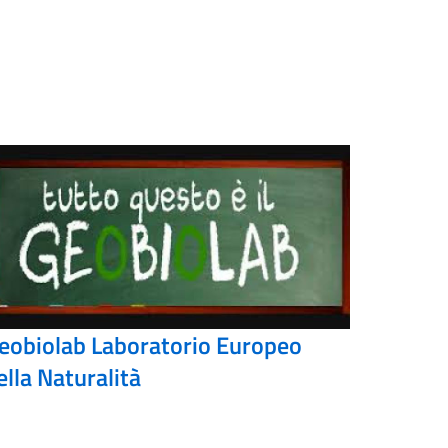
eobiolab Laboratorio Europeo
ella Naturalità