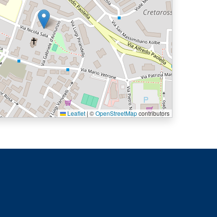
Leaflet
|
©
OpenStreetMap
contributors