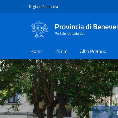
Salta al contenuto principale
Skip to footer content
Regione Campania
Provincia di Beneve
Portale Istituzionale
Home
L'Ente
Albo Pretorio
Provincia di Benevent