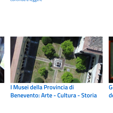
I Musei della Provincia di
G
Benevento: Arte - Cultura - Storia
d