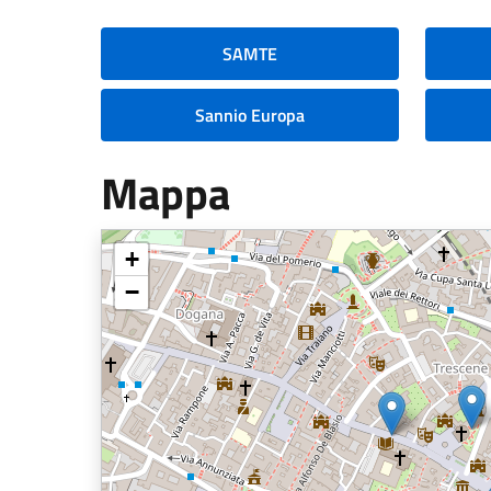
SAMTE
Sannio Europa
Mappa
+
−