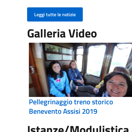
Leggi tutte le notizie
Galleria Video
Pellegrinaggio treno storico
Benevento Assisi 2019
Istanze/Modulistica