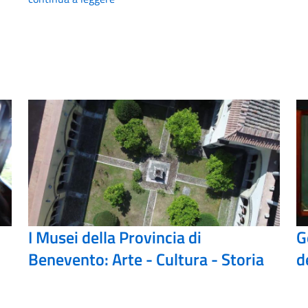
I Musei della Provincia di
G
Benevento: Arte - Cultura - Storia
d