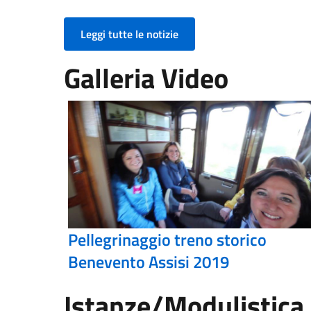
Leggi tutte le notizie
Galleria Video
Pellegrinaggio treno storico
Benevento Assisi 2019
Istanze/Modulistica