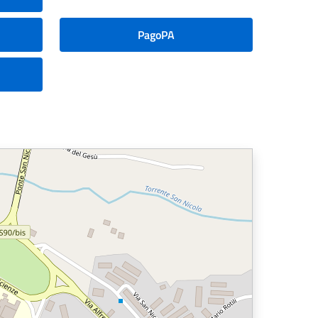
PagoPA