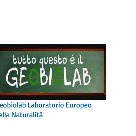
eobiolab Laboratorio Europeo
ella Naturalità