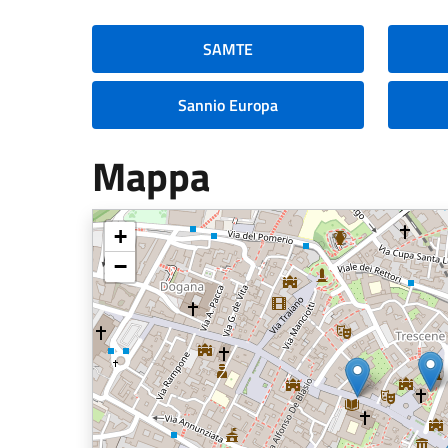
SAMTE
Sannio Europa
Mappa
+
−