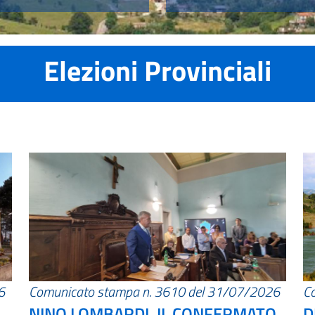
Elezioni Provinciali
6
Comunicato stampa n. 3610 del 31/07/2026
C
NINO LOMBARDI, IL CONFERMATO
D