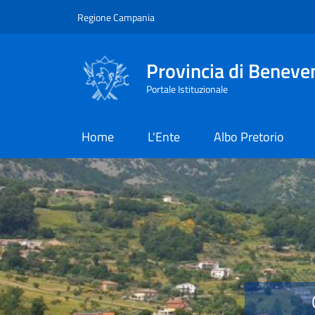
Salta al contenuto principale
Skip to footer content
Regione Campania
Provincia di Beneve
Portale Istituzionale
Home
L'Ente
Albo Pretorio
Provincia di Benevent