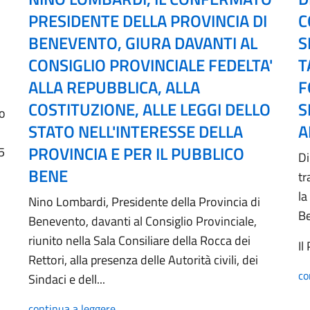
PRESIDENTE DELLA PROVINCIA DI
C
BENEVENTO, GIURA DAVANTI AL
S
CONSIGLIO PROVINCIALE FEDELTA'
T
ALLA REPUBBLICA, ALLA
F
COSTITUZIONE, ALLE LEGGI DELLO
S
no
STATO NELL'INTERESSE DELLA
A
PROVINCIA E PER IL PUBBLICO
5
Di
BENE
tr
la
Nino Lombardi, Presidente della Provincia di
B
Benevento, davanti al Consiglio Provinciale,
riunito nella Sala Consiliare della Rocca dei
Il
Rettori, alla presenza delle Autorità civili, dei
co
Sindaci e dell...
continua a leggere