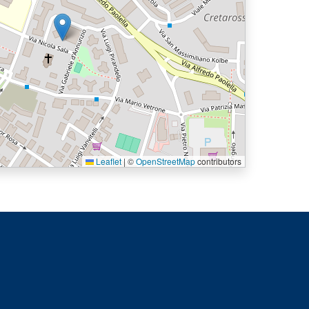
Leaflet
|
©
OpenStreetMap
contributors