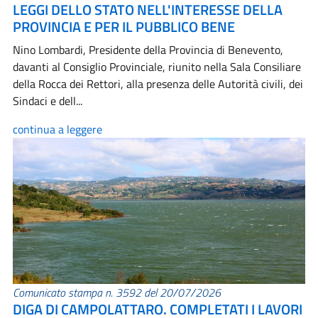
LEGGI DELLO STATO NELL'INTERESSE DELLA
PROVINCIA E PER IL PUBBLICO BENE
Nino Lombardi, Presidente della Provincia di Benevento,
davanti al Consiglio Provinciale, riunito nella Sala Consiliare
della Rocca dei Rettori, alla presenza delle Autorità civili, dei
Sindaci e dell...
continua a leggere
Comunicato stampa n. 3592 del 20/07/2026
DIGA DI CAMPOLATTARO. COMPLETATI I LAVORI