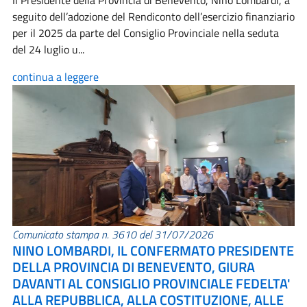
Il Presidente della Provincia di Benevento, Nino Lombardi, a
seguito dell’adozione del Rendiconto dell’esercizio finanziario
per il 2025 da parte del Consiglio Provinciale nella seduta
del 24 luglio u...
continua a leggere
Comunicato stampa n. 3610 del 31/07/2026
NINO LOMBARDI, IL CONFERMATO PRESIDENTE
DELLA PROVINCIA DI BENEVENTO, GIURA
DAVANTI AL CONSIGLIO PROVINCIALE FEDELTA'
ALLA REPUBBLICA, ALLA COSTITUZIONE, ALLE