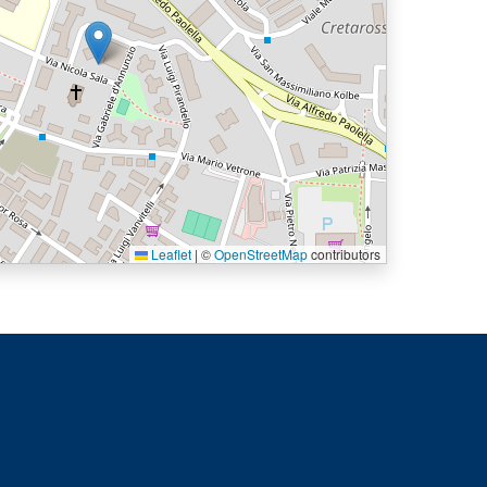
Leaflet
|
©
OpenStreetMap
contributors