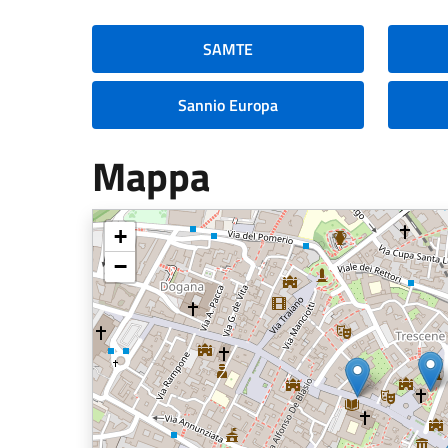
SAMTE
Sannio Europa
Mappa
+
−