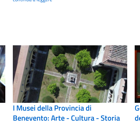
I Musei della Provincia di
G
Benevento: Arte - Cultura - Storia
d