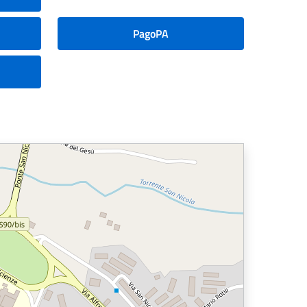
PagoPA