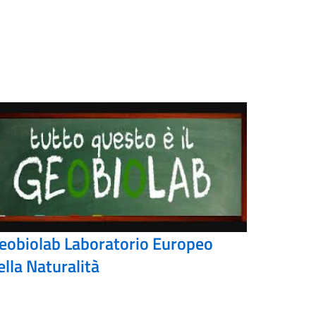
eobiolab Laboratorio Europeo
ella Naturalità