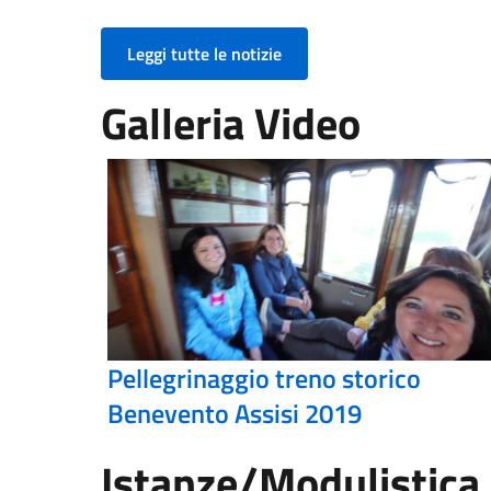
Leggi tutte le notizie
Galleria Video
Pellegrinaggio treno storico
Benevento Assisi 2019
Istanze/Modulistica