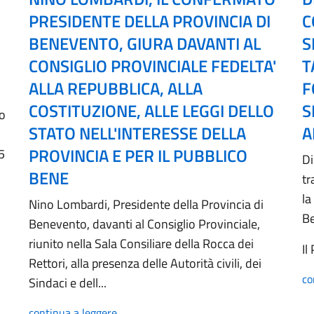
PRESIDENTE DELLA PROVINCIA DI
C
BENEVENTO, GIURA DAVANTI AL
S
CONSIGLIO PROVINCIALE FEDELTA'
T
ALLA REPUBBLICA, ALLA
F
COSTITUZIONE, ALLE LEGGI DELLO
S
no
STATO NELL'INTERESSE DELLA
A
PROVINCIA E PER IL PUBBLICO
5
Di
BENE
tr
la
Nino Lombardi, Presidente della Provincia di
B
Benevento, davanti al Consiglio Provinciale,
riunito nella Sala Consiliare della Rocca dei
Il
Rettori, alla presenza delle Autorità civili, dei
co
Sindaci e dell...
continua a leggere