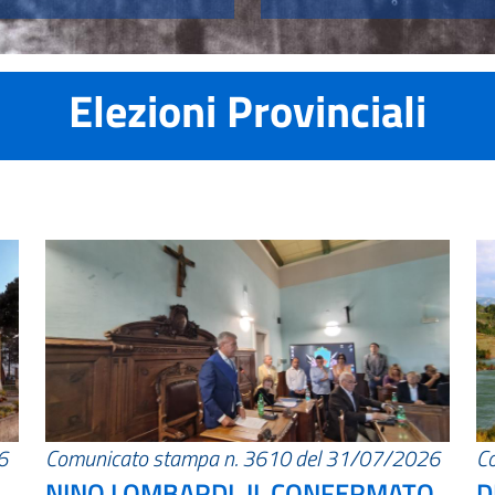
Elezioni Provinciali
6
Comunicato stampa n. 3610 del 31/07/2026
C
NINO LOMBARDI, IL CONFERMATO
D