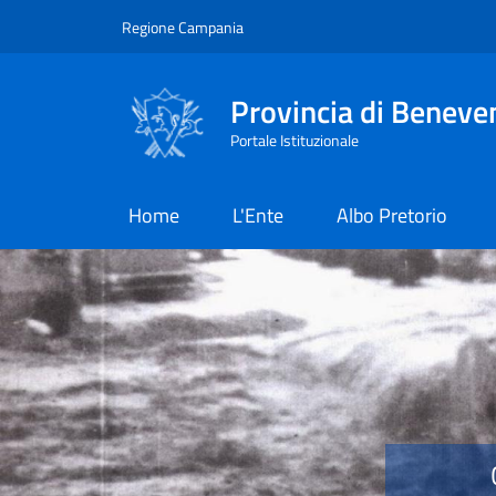
Salta al contenuto principale
Skip to footer content
Regione Campania
Provincia di Beneve
Portale Istituzionale
Home
L'Ente
Albo Pretorio
Provincia di Benevent