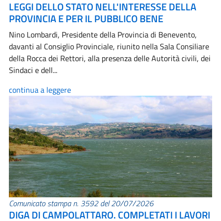
LEGGI DELLO STATO NELL'INTERESSE DELLA
PROVINCIA E PER IL PUBBLICO BENE
Nino Lombardi, Presidente della Provincia di Benevento,
davanti al Consiglio Provinciale, riunito nella Sala Consiliare
della Rocca dei Rettori, alla presenza delle Autorità civili, dei
Sindaci e dell...
continua a leggere
Comunicato stampa n. 3592 del 20/07/2026
DIGA DI CAMPOLATTARO. COMPLETATI I LAVORI