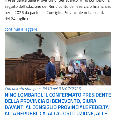
Il Presidente della Provincia di Benevento, Nino Lombardi, a
seguito dell’adozione del Rendiconto dell’esercizio finanziario
per il 2025 da parte del Consiglio Provinciale nella seduta
del 24 luglio u...
continua a leggere
Comunicato stampa n. 3610 del 31/07/2026
NINO LOMBARDI, IL CONFERMATO PRESIDENTE
DELLA PROVINCIA DI BENEVENTO, GIURA
DAVANTI AL CONSIGLIO PROVINCIALE FEDELTA'
ALLA REPUBBLICA, ALLA COSTITUZIONE, ALLE