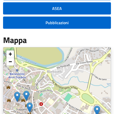
ASEA
Pubblicazioni
Mappa
+
−