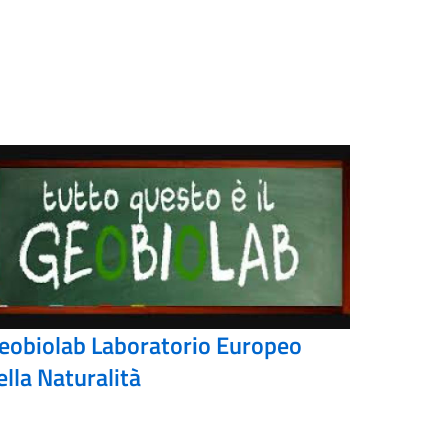
eobiolab Laboratorio Europeo
ella Naturalità