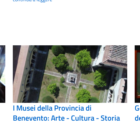
I Musei della Provincia di
G
Benevento: Arte - Cultura - Storia
d