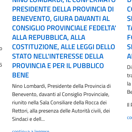
PRESIDENTE DELLA PROVINCIA DI
C
BENEVENTO, GIURA DAVANTI AL
S
CONSIGLIO PROVINCIALE FEDELTA'
T
ALLA REPUBBLICA, ALLA
F
COSTITUZIONE, ALLE LEGGI DELLO
S
no
STATO NELL'INTERESSE DELLA
A
PROVINCIA E PER IL PUBBLICO
5
Di
BENE
tr
la
Nino Lombardi, Presidente della Provincia di
B
Benevento, davanti al Consiglio Provinciale,
riunito nella Sala Consiliare della Rocca dei
Il
Rettori, alla presenza delle Autorità civili, dei
co
Sindaci e dell...
continua a leggere