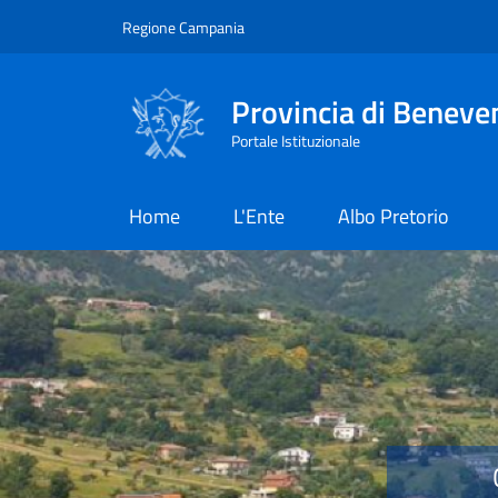
Salta al contenuto principale
Skip to footer content
Regione Campania
Provincia di Beneve
Portale Istituzionale
Home
L'Ente
Albo Pretorio
Provincia di Benevent