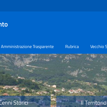
nto
Amministrazione Trasparente
Rubrica
Vecchio S
o
Cenni Storici
Il Territorio