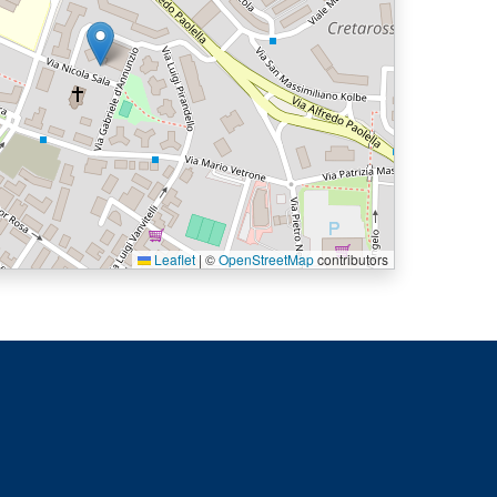
Leaflet
|
©
OpenStreetMap
contributors