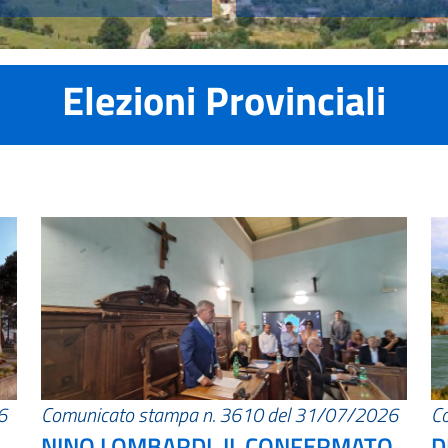
Elezioni Provinciali
6
Comunicato stampa n. 3610 del 31/07/2026
C
NINO LOMBARDI, IL CONFERMATO
D