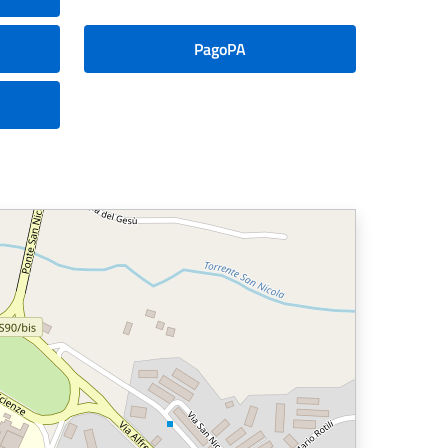
PagoPA