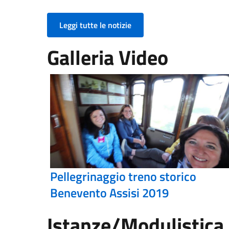
Leggi tutte le notizie
Galleria Video
Pellegrinaggio treno storico
Benevento Assisi 2019
Istanze/Modulistica