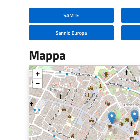
SAMTE
Sannio Europa
Mappa
+
−