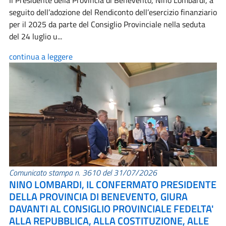
Il Presidente della Provincia di Benevento, Nino Lombardi, a
seguito dell’adozione del Rendiconto dell’esercizio finanziario
per il 2025 da parte del Consiglio Provinciale nella seduta
del 24 luglio u...
continua a leggere
Comunicato stampa n. 3610 del 31/07/2026
NINO LOMBARDI, IL CONFERMATO PRESIDENTE
DELLA PROVINCIA DI BENEVENTO, GIURA
DAVANTI AL CONSIGLIO PROVINCIALE FEDELTA'
ALLA REPUBBLICA, ALLA COSTITUZIONE, ALLE