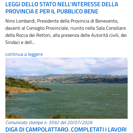
LEGGI DELLO STATO NELL'INTERESSE DELLA
PROVINCIA E PER IL PUBBLICO BENE
Nino Lombardi, Presidente della Provincia di Benevento,
davanti al Consiglio Provinciale, riunito nella Sala Consiliare
della Rocca dei Rettori, alla presenza delle Autorità civili, dei
Sindaci e dell...
continua a leggere
Comunicato stampa n. 3592 del 20/07/2026
DIGA DI CAMPOLATTARO. COMPLETATI I LAVORI