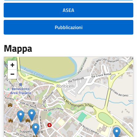
ASEA
Pubblicazioni
Mappa
+
−