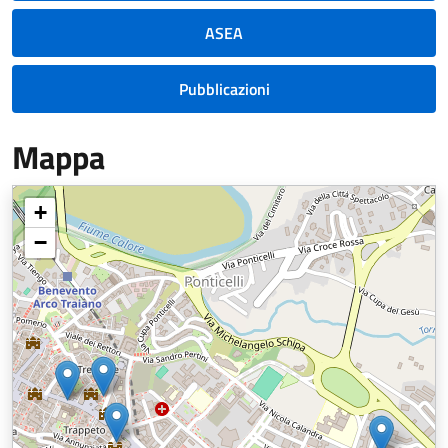
ASEA
Pubblicazioni
Mappa
+
−