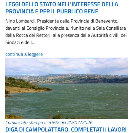
LEGGI DELLO STATO NELL'INTERESSE DELLA
PROVINCIA E PER IL PUBBLICO BENE
Nino Lombardi, Presidente della Provincia di Benevento,
davanti al Consiglio Provinciale, riunito nella Sala Consiliare
della Rocca dei Rettori, alla presenza delle Autorità civili, dei
Sindaci e dell...
continua a leggere
Comunicato stampa n. 3592 del 20/07/2026
DIGA DI CAMPOLATTARO. COMPLETATI I LAVORI