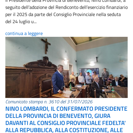
Il Presidente della Provincia di Benevento, Nino Lombardi, a
seguito dell’adozione del Rendiconto dell’esercizio finanziario
per il 2025 da parte del Consiglio Provinciale nella seduta
del 24 luglio u...
continua a leggere
Comunicato stampa n. 3610 del 31/07/2026
NINO LOMBARDI, IL CONFERMATO PRESIDENTE
DELLA PROVINCIA DI BENEVENTO, GIURA
DAVANTI AL CONSIGLIO PROVINCIALE FEDELTA'
ALLA REPUBBLICA, ALLA COSTITUZIONE, ALLE