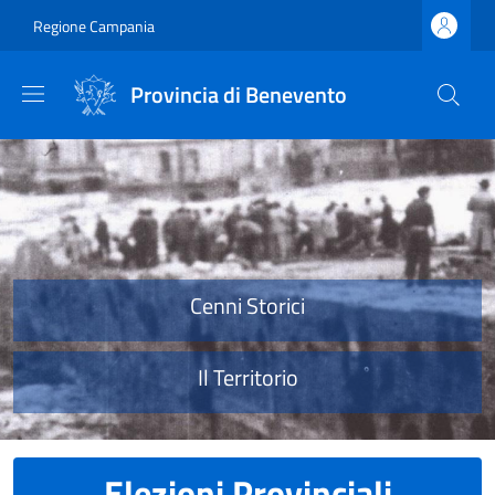
Salta al contenuto principale
Skip to footer content
Regione Campania
Provincia di Benevento
Provincia di Benevento
Cenni Storici
Il Territorio
Elezioni Provinciali