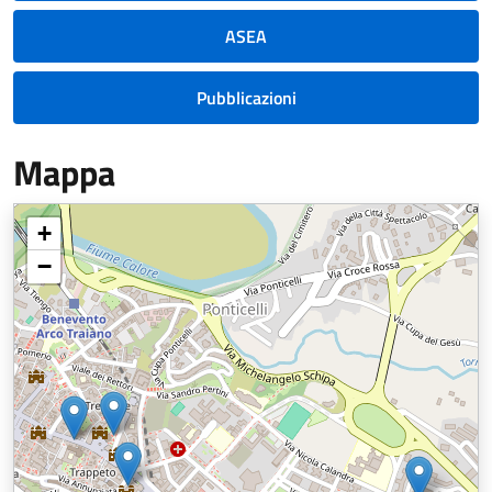
ASEA
Pubblicazioni
Mappa
+
−