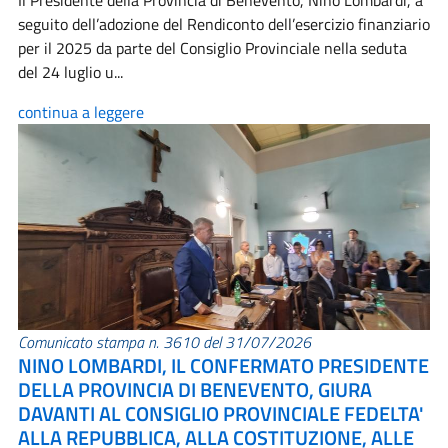
Il Presidente della Provincia di Benevento, Nino Lombardi, a
seguito dell’adozione del Rendiconto dell’esercizio finanziario
per il 2025 da parte del Consiglio Provinciale nella seduta
del 24 luglio u...
continua a leggere
Comunicato stampa n. 3610 del 31/07/2026
NINO LOMBARDI, IL CONFERMATO PRESIDENTE
DELLA PROVINCIA DI BENEVENTO, GIURA
DAVANTI AL CONSIGLIO PROVINCIALE FEDELTA'
ALLA REPUBBLICA, ALLA COSTITUZIONE, ALLE