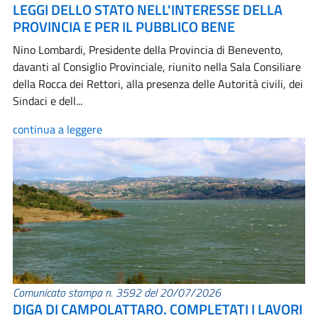
LEGGI DELLO STATO NELL'INTERESSE DELLA
PROVINCIA E PER IL PUBBLICO BENE
Nino Lombardi, Presidente della Provincia di Benevento,
davanti al Consiglio Provinciale, riunito nella Sala Consiliare
della Rocca dei Rettori, alla presenza delle Autorità civili, dei
Sindaci e dell...
continua a leggere
Comunicato stampa n. 3592 del 20/07/2026
DIGA DI CAMPOLATTARO. COMPLETATI I LAVORI