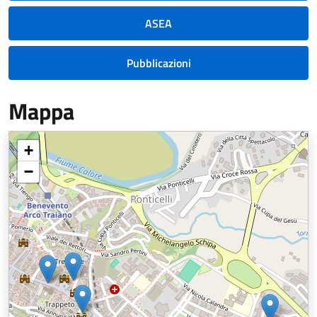
ASEA
Pubblicazioni
Mappa
+
−