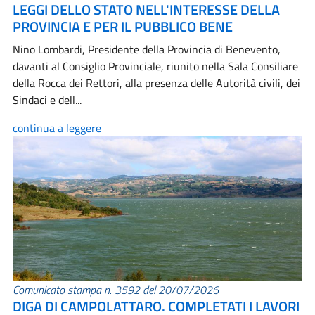
LEGGI DELLO STATO NELL'INTERESSE DELLA
PROVINCIA E PER IL PUBBLICO BENE
Nino Lombardi, Presidente della Provincia di Benevento,
davanti al Consiglio Provinciale, riunito nella Sala Consiliare
della Rocca dei Rettori, alla presenza delle Autorità civili, dei
Sindaci e dell...
continua a leggere
Comunicato stampa n. 3592 del 20/07/2026
DIGA DI CAMPOLATTARO. COMPLETATI I LAVORI