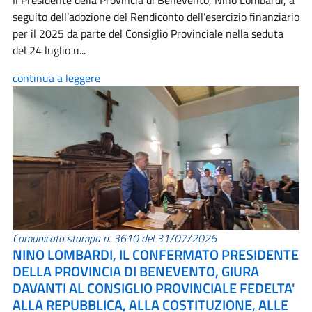
Il Presidente della Provincia di Benevento, Nino Lombardi, a
seguito dell’adozione del Rendiconto dell’esercizio finanziario
per il 2025 da parte del Consiglio Provinciale nella seduta
del 24 luglio u...
continua a leggere
Comunicato stampa n. 3610 del 31/07/2026
NINO LOMBARDI, IL CONFERMATO PRESIDENTE
DELLA PROVINCIA DI BENEVENTO, GIURA
DAVANTI AL CONSIGLIO PROVINCIALE FEDELTA'
ALLA REPUBBLICA, ALLA COSTITUZIONE, ALLE