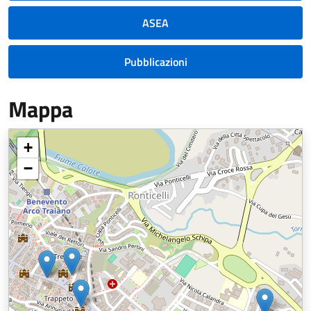
ASEA
Pubblicazioni
Mappa
+
−