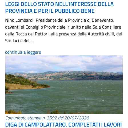
LEGGI DELLO STATO NELL'INTERESSE DELLA
PROVINCIA E PER IL PUBBLICO BENE
Nino Lombardi, Presidente della Provincia di Benevento,
davanti al Consiglio Provinciale, riunito nella Sala Consiliare
della Rocca dei Rettori, alla presenza delle Autorità civili, dei
Sindaci e dell...
continua a leggere
Comunicato stampa n. 3592 del 20/07/2026
DIGA DI CAMPOLATTARO. COMPLETATI I LAVORI