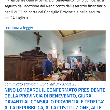
Il Presidente della Provincia di Benevento, Nino Lombardi, a
seguito dell’adozione del Rendiconto dell’esercizio finanziario
per il 2025 da parte del Consiglio Provinciale nella seduta
del 24 luglio u...
continua a leggere
Comunicato stampa n. 3610 del 31/07/2026
NINO LOMBARDI, IL CONFERMATO PRESIDENTE
DELLA PROVINCIA DI BENEVENTO, GIURA
DAVANTI AL CONSIGLIO PROVINCIALE FEDELTA'
ALLA REPUBBLICA, ALLA COSTITUZIONE, ALLE