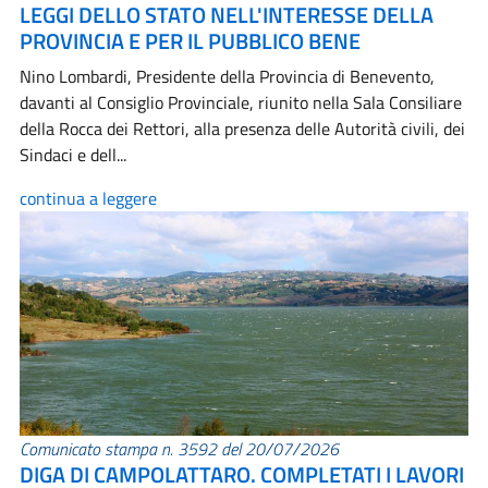
LEGGI DELLO STATO NELL'INTERESSE DELLA
PROVINCIA E PER IL PUBBLICO BENE
Nino Lombardi, Presidente della Provincia di Benevento,
davanti al Consiglio Provinciale, riunito nella Sala Consiliare
della Rocca dei Rettori, alla presenza delle Autorità civili, dei
Sindaci e dell...
continua a leggere
Comunicato stampa n. 3592 del 20/07/2026
DIGA DI CAMPOLATTARO. COMPLETATI I LAVORI