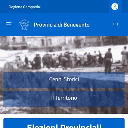
Salta al contenuto principale
Skip to footer content
Regione Campania
Provincia di Benevento
Provincia di Benevento
Cenni Storici
Il Territorio
Elezioni Provinciali