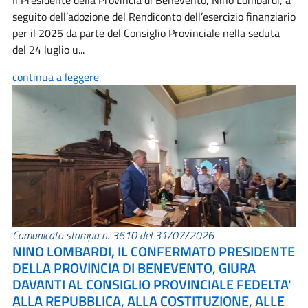
Il Presidente della Provincia di Benevento, Nino Lombardi, a
seguito dell’adozione del Rendiconto dell’esercizio finanziario
per il 2025 da parte del Consiglio Provinciale nella seduta
del 24 luglio u...
continua a leggere
Comunicato stampa n. 3610 del 31/07/2026
NINO LOMBARDI, IL CONFERMATO PRESIDENTE
DELLA PROVINCIA DI BENEVENTO, GIURA
DAVANTI AL CONSIGLIO PROVINCIALE FEDELTA'
ALLA REPUBBLICA, ALLA COSTITUZIONE, ALLE