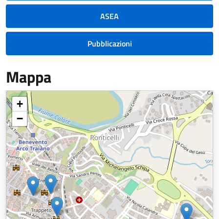
ASEA
Pubblicazioni
Mappa
+
−