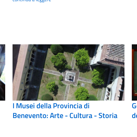
I Musei della Provincia di
G
Benevento: Arte - Cultura - Storia
d