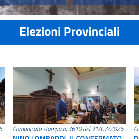
Elezioni Provinciali
6
Comunicato stampa n. 3610 del 31/07/2026
C
NINO LOMBARDI, IL CONFERMATO
D