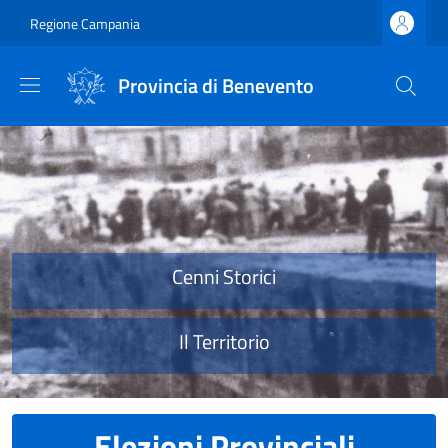
Salta al contenuto principale
Skip to footer content
Regione Campania
Provincia di Benevento
Provincia di Benevento
Cenni Storici
Il Territorio
Elezioni Provinciali