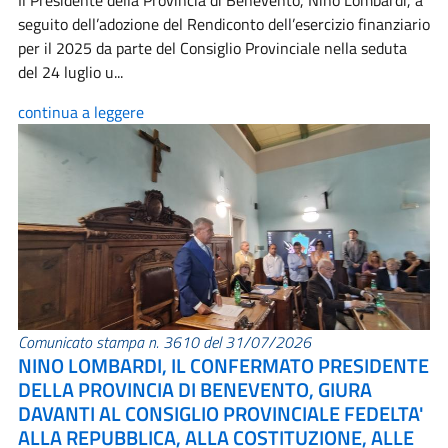
Il Presidente della Provincia di Benevento, Nino Lombardi, a
seguito dell’adozione del Rendiconto dell’esercizio finanziario
per il 2025 da parte del Consiglio Provinciale nella seduta
del 24 luglio u...
continua a leggere
Comunicato stampa n. 3610 del 31/07/2026
NINO LOMBARDI, IL CONFERMATO PRESIDENTE
DELLA PROVINCIA DI BENEVENTO, GIURA
DAVANTI AL CONSIGLIO PROVINCIALE FEDELTA'
ALLA REPUBBLICA, ALLA COSTITUZIONE, ALLE