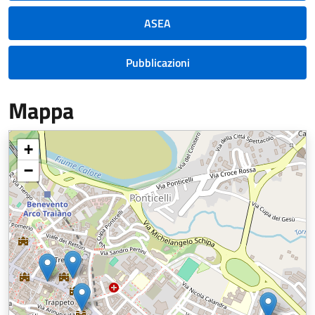
ASEA
Pubblicazioni
Mappa
+
−