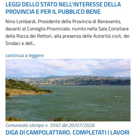
LEGGI DELLO STATO NELL'INTERESSE DELLA
PROVINCIA E PER IL PUBBLICO BENE
Nino Lombardi, Presidente della Provincia di Benevento,
davanti al Consiglio Provinciale, riunito nella Sala Consiliare
della Rocca dei Rettori, alla presenza delle Autorità civili, dei
Sindaci e dell...
continua a leggere
Comunicato stampa n. 3592 del 20/07/2026
DIGA DI CAMPOLATTARO. COMPLETATI I LAVORI