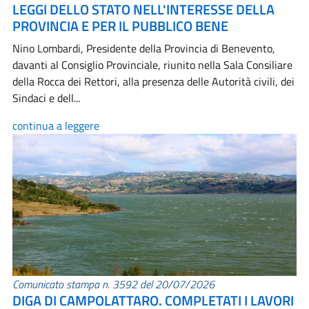
LEGGI DELLO STATO NELL'INTERESSE DELLA
PROVINCIA E PER IL PUBBLICO BENE
Nino Lombardi, Presidente della Provincia di Benevento,
davanti al Consiglio Provinciale, riunito nella Sala Consiliare
della Rocca dei Rettori, alla presenza delle Autorità civili, dei
Sindaci e dell...
continua a leggere
Comunicato stampa n. 3592 del 20/07/2026
DIGA DI CAMPOLATTARO. COMPLETATI I LAVORI