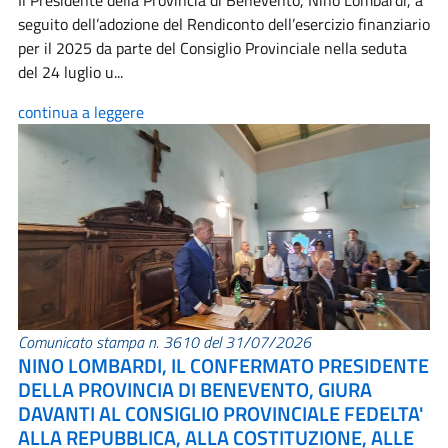
Il Presidente della Provincia di Benevento, Nino Lombardi, a
seguito dell’adozione del Rendiconto dell’esercizio finanziario
per il 2025 da parte del Consiglio Provinciale nella seduta
del 24 luglio u...
continua a leggere
Comunicato stampa n. 3610 del 31/07/2026
NINO LOMBARDI, IL CONFERMATO PRESIDENTE
DELLA PROVINCIA DI BENEVENTO, GIURA
DAVANTI AL CONSIGLIO PROVINCIALE FEDELTA'
ALLA REPUBBLICA, ALLA COSTITUZIONE, ALLE