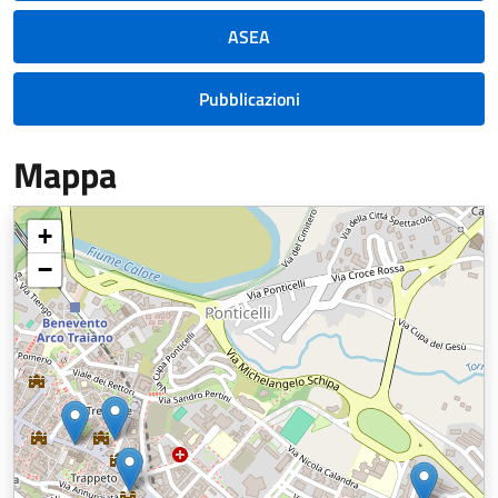
ASEA
Pubblicazioni
Mappa
+
−