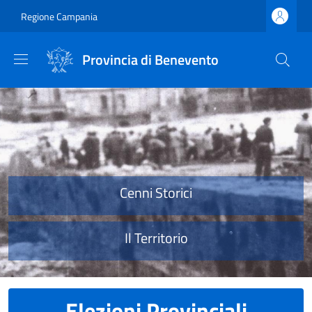
Salta al contenuto principale
Skip to footer content
Regione Campania
Provincia di Benevento
Provincia di Benevento
Cenni Storici
Il Territorio
Elezioni Provinciali