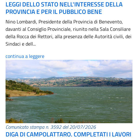
LEGGI DELLO STATO NELL'INTERESSE DELLA
PROVINCIA E PER IL PUBBLICO BENE
Nino Lombardi, Presidente della Provincia di Benevento,
davanti al Consiglio Provinciale, riunito nella Sala Consiliare
della Rocca dei Rettori, alla presenza delle Autorità civili, dei
Sindaci e dell...
continua a leggere
Comunicato stampa n. 3592 del 20/07/2026
DIGA DI CAMPOLATTARO. COMPLETATI I LAVORI