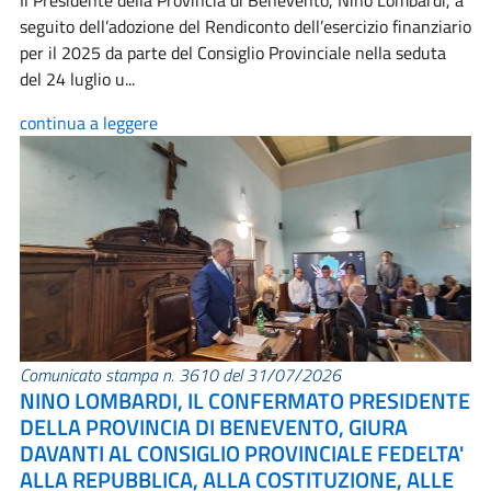
Il Presidente della Provincia di Benevento, Nino Lombardi, a
seguito dell’adozione del Rendiconto dell’esercizio finanziario
per il 2025 da parte del Consiglio Provinciale nella seduta
del 24 luglio u...
continua a leggere
Comunicato stampa n. 3610 del 31/07/2026
NINO LOMBARDI, IL CONFERMATO PRESIDENTE
DELLA PROVINCIA DI BENEVENTO, GIURA
DAVANTI AL CONSIGLIO PROVINCIALE FEDELTA'
ALLA REPUBBLICA, ALLA COSTITUZIONE, ALLE