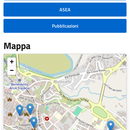
ASEA
Pubblicazioni
Mappa
+
−