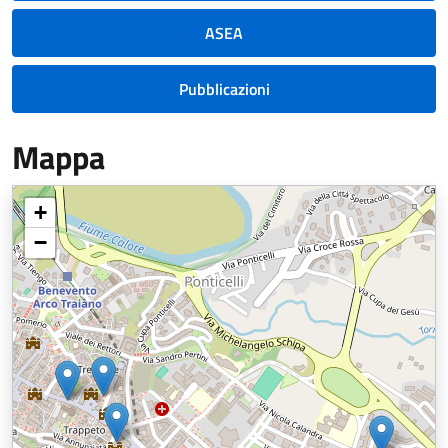
ASEA
Pubblicazioni
Mappa
+
−