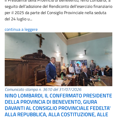
Il Presidente della Provincia di Benevento, Nino Lombardi, a
seguito dell’adozione del Rendiconto dell’esercizio finanziario
per il 2025 da parte del Consiglio Provinciale nella seduta
del 24 luglio u...
continua a leggere
Comunicato stampa n. 3610 del 31/07/2026
NINO LOMBARDI, IL CONFERMATO PRESIDENTE
DELLA PROVINCIA DI BENEVENTO, GIURA
DAVANTI AL CONSIGLIO PROVINCIALE FEDELTA'
ALLA REPUBBLICA, ALLA COSTITUZIONE, ALLE