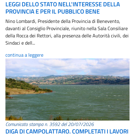
LEGGI DELLO STATO NELL'INTERESSE DELLA
PROVINCIA E PER IL PUBBLICO BENE
Nino Lombardi, Presidente della Provincia di Benevento,
davanti al Consiglio Provinciale, riunito nella Sala Consiliare
della Rocca dei Rettori, alla presenza delle Autorità civili, dei
Sindaci e dell...
continua a leggere
Comunicato stampa n. 3592 del 20/07/2026
DIGA DI CAMPOLATTARO. COMPLETATI I LAVORI