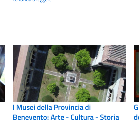
I Musei della Provincia di
G
Benevento: Arte - Cultura - Storia
d