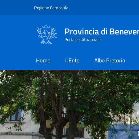
Salta al contenuto principale
Skip to footer content
Regione Campania
Provincia di Beneve
Portale Istituzionale
Home
L'Ente
Albo Pretorio
Provincia di Benevent