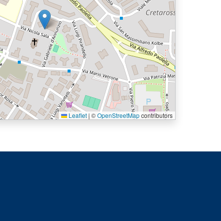
Leaflet
|
©
OpenStreetMap
contributors