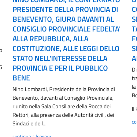
PRESIDENTE DELLA PROVINCIA DI
C
BENEVENTO, GIURA DAVANTI AL
S
CONSIGLIO PROVINCIALE FEDELTA'
T
ALLA REPUBBLICA, ALLA
F
COSTITUZIONE, ALLE LEGGI DELLO
S
no
STATO NELL'INTERESSE DELLA
A
PROVINCIA E PER IL PUBBLICO
5
Di
BENE
tr
la
Nino Lombardi, Presidente della Provincia di
B
Benevento, davanti al Consiglio Provinciale,
riunito nella Sala Consiliare della Rocca dei
Il
Rettori, alla presenza delle Autorità civili, dei
co
Sindaci e dell...
continua a leggere