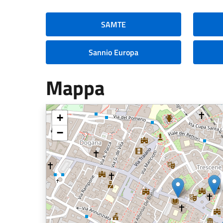
SAMTE
Sannio Europa
Mappa
+
−