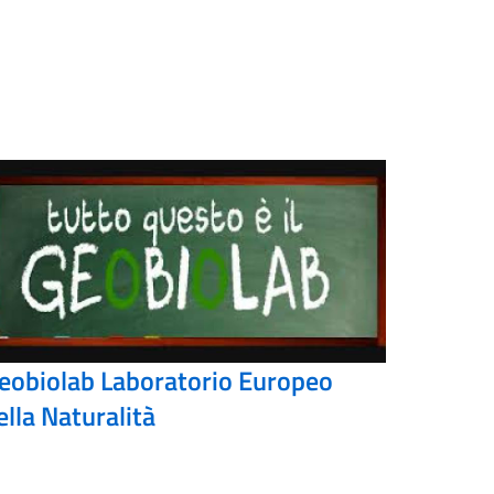
eobiolab Laboratorio Europeo
ella Naturalità