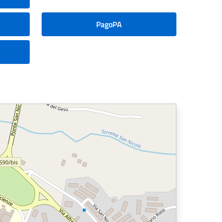
PagoPA