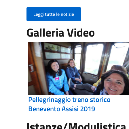
Leggi tutte le notizie
Galleria Video
Pellegrinaggio treno storico
Benevento Assisi 2019
Istanze/Modulistica