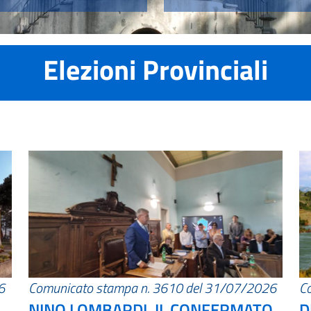
Elezioni Provinciali
6
Comunicato stampa n. 3610 del 31/07/2026
C
NINO LOMBARDI, IL CONFERMATO
D