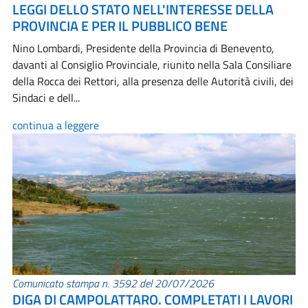
LEGGI DELLO STATO NELL'INTERESSE DELLA
PROVINCIA E PER IL PUBBLICO BENE
Nino Lombardi, Presidente della Provincia di Benevento,
davanti al Consiglio Provinciale, riunito nella Sala Consiliare
della Rocca dei Rettori, alla presenza delle Autorità civili, dei
Sindaci e dell...
continua a leggere
Comunicato stampa n. 3592 del 20/07/2026
DIGA DI CAMPOLATTARO. COMPLETATI I LAVORI