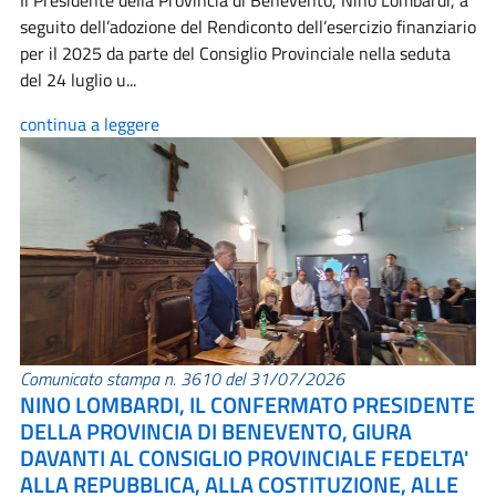
Il Presidente della Provincia di Benevento, Nino Lombardi, a
seguito dell’adozione del Rendiconto dell’esercizio finanziario
per il 2025 da parte del Consiglio Provinciale nella seduta
del 24 luglio u...
continua a leggere
Comunicato stampa n. 3610 del 31/07/2026
NINO LOMBARDI, IL CONFERMATO PRESIDENTE
DELLA PROVINCIA DI BENEVENTO, GIURA
DAVANTI AL CONSIGLIO PROVINCIALE FEDELTA'
ALLA REPUBBLICA, ALLA COSTITUZIONE, ALLE