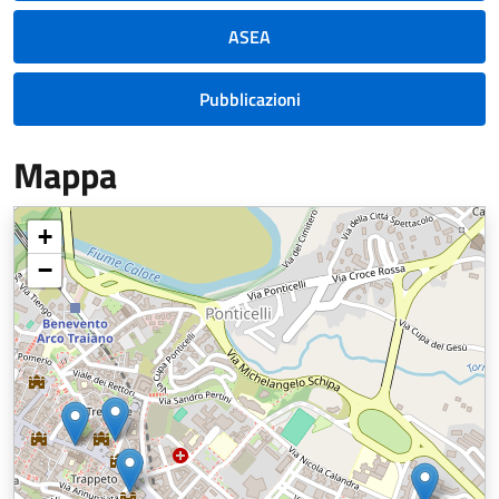
ASEA
Pubblicazioni
Mappa
+
−