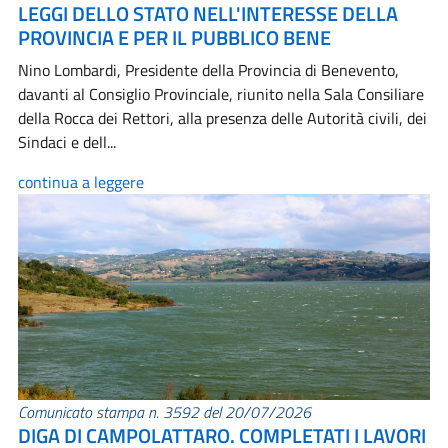
LEGGI DELLO STATO NELL'INTERESSE DELLA
PROVINCIA E PER IL PUBBLICO BENE
Nino Lombardi, Presidente della Provincia di Benevento,
davanti al Consiglio Provinciale, riunito nella Sala Consiliare
della Rocca dei Rettori, alla presenza delle Autorità civili, dei
Sindaci e dell...
continua a leggere
Comunicato stampa n. 3592 del 20/07/2026
DIGA DI CAMPOLATTARO. COMPLETATI I LAVORI