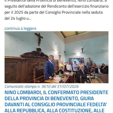
Il Presidente della Provincia di Benevento, Nino Lombardi, a
seguito dell’adozione del Rendiconto dell’esercizio finanziario
per il 2025 da parte del Consiglio Provinciale nella seduta
del 24 luglio u...
continua a leggere
Comunicato stampa n. 3610 del 31/07/2026
NINO LOMBARDI, IL CONFERMATO PRESIDENTE
DELLA PROVINCIA DI BENEVENTO, GIURA
DAVANTI AL CONSIGLIO PROVINCIALE FEDELTA'
ALLA REPUBBLICA, ALLA COSTITUZIONE, ALLE