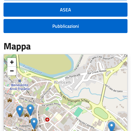
ASEA
Pubblicazioni
Mappa
+
−