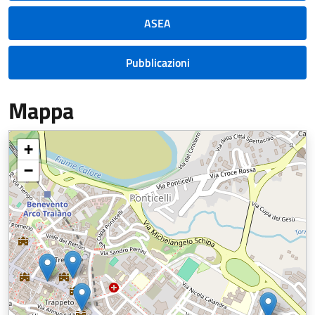
ASEA
Pubblicazioni
Mappa
+
−