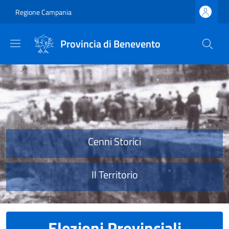
Salta al contenuto principale
Skip to footer content
Regione Campania
Provincia di Benevento
Provincia di Benevento
Cenni Storici
Il Territorio
Elezioni Provinciali