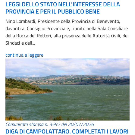
LEGGI DELLO STATO NELL'INTERESSE DELLA
PROVINCIA E PER IL PUBBLICO BENE
Nino Lombardi, Presidente della Provincia di Benevento,
davanti al Consiglio Provinciale, riunito nella Sala Consiliare
della Rocca dei Rettori, alla presenza delle Autorità civili, dei
Sindaci e dell...
continua a leggere
Comunicato stampa n. 3592 del 20/07/2026
DIGA DI CAMPOLATTARO. COMPLETATI I LAVORI