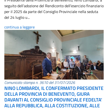
Il Presidente della Provincia di Benevento, Nino Lombardi, a
seguito dell’adozione del Rendiconto dell’esercizio finanziario
per il 2025 da parte del Consiglio Provinciale nella seduta
del 24 luglio u...
continua a leggere
Comunicato stampa n. 3610 del 31/07/2026
NINO LOMBARDI, IL CONFERMATO PRESIDENTE
DELLA PROVINCIA DI BENEVENTO, GIURA
DAVANTI AL CONSIGLIO PROVINCIALE FEDELTA'
ALLA REPUBBLICA, ALLA COSTITUZIONE, ALLE