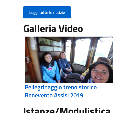
Leggi tutte le notizie
Galleria Video
Pellegrinaggio treno storico
Benevento Assisi 2019
Istanze/Modulistica