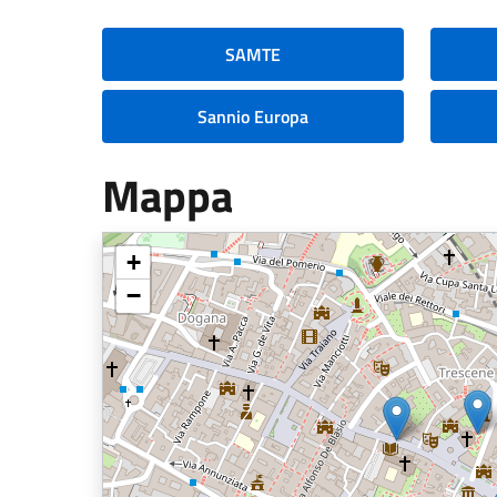
SAMTE
Sannio Europa
Mappa
+
−