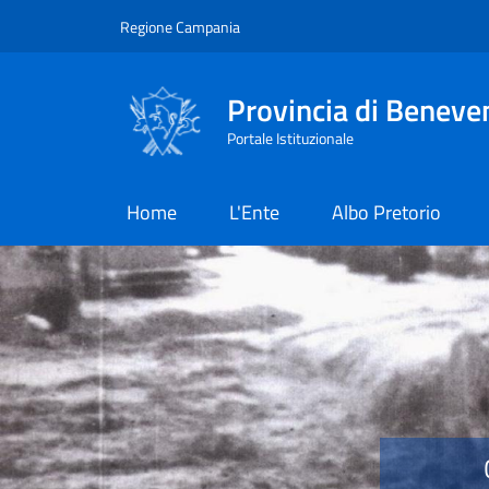
Salta al contenuto principale
Skip to footer content
Regione Campania
Provincia di Beneve
Portale Istituzionale
Home
L'Ente
Albo Pretorio
Provincia di Benevent