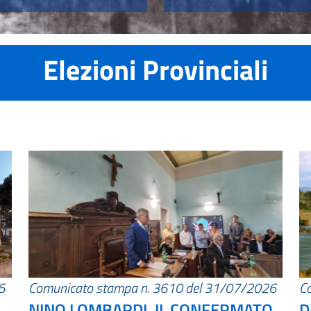
Elezioni Provinciali
6
Comunicato stampa n. 3610 del 31/07/2026
C
NINO LOMBARDI, IL CONFERMATO
D