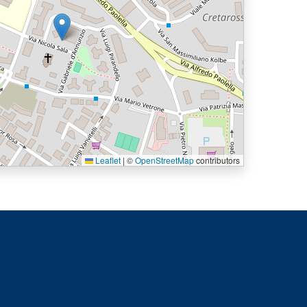
Leaflet
|
©
OpenStreetMap
contributors