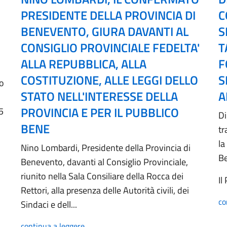
PRESIDENTE DELLA PROVINCIA DI
C
BENEVENTO, GIURA DAVANTI AL
S
CONSIGLIO PROVINCIALE FEDELTA'
T
ALLA REPUBBLICA, ALLA
F
COSTITUZIONE, ALLE LEGGI DELLO
S
no
STATO NELL'INTERESSE DELLA
A
PROVINCIA E PER IL PUBBLICO
5
Di
BENE
tr
la
Nino Lombardi, Presidente della Provincia di
B
Benevento, davanti al Consiglio Provinciale,
riunito nella Sala Consiliare della Rocca dei
Il
Rettori, alla presenza delle Autorità civili, dei
co
Sindaci e dell...
continua a leggere