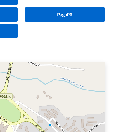
PagoPA