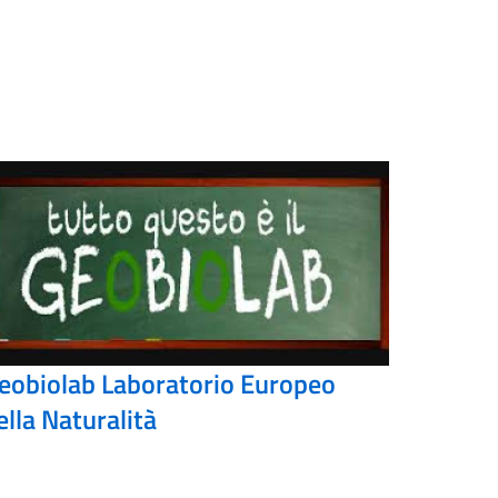
eobiolab Laboratorio Europeo
ella Naturalità