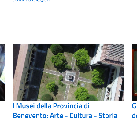
I Musei della Provincia di
G
Benevento: Arte - Cultura - Storia
d