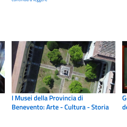
I Musei della Provincia di
G
Benevento: Arte - Cultura - Storia
d