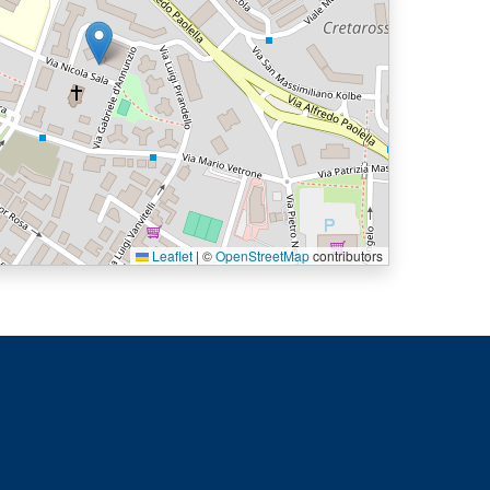
Leaflet
|
©
OpenStreetMap
contributors