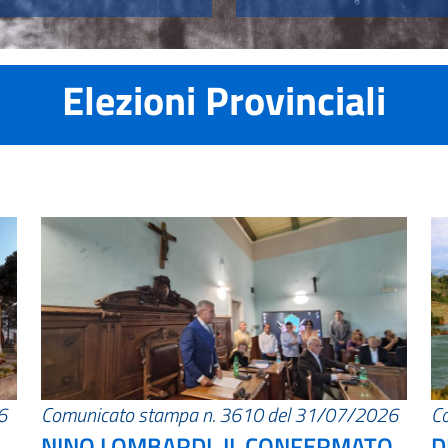
Elezioni Provinciali
6
Comunicato stampa n. 3610 del 31/07/2026
C
NINO LOMBARDI, IL CONFERMATO
D