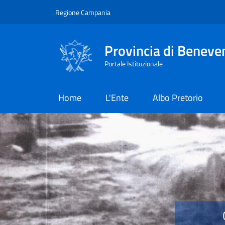
Salta al contenuto principale
Skip to footer content
Regione Campania
Provincia di Beneve
Portale Istituzionale
Home
L'Ente
Albo Pretorio
Provincia di Benevent