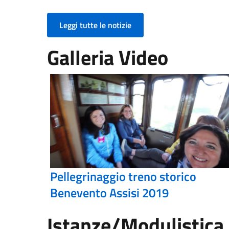
Leggi tutte le notizie
Galleria Video
Pellegrinaggio treno storico
Benevento Assisi 2019
Istanze/Modulistica