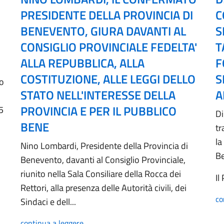
PRESIDENTE DELLA PROVINCIA DI
C
BENEVENTO, GIURA DAVANTI AL
S
CONSIGLIO PROVINCIALE FEDELTA'
T
ALLA REPUBBLICA, ALLA
F
COSTITUZIONE, ALLE LEGGI DELLO
S
no
STATO NELL'INTERESSE DELLA
A
PROVINCIA E PER IL PUBBLICO
5
Di
BENE
tr
la
Nino Lombardi, Presidente della Provincia di
B
Benevento, davanti al Consiglio Provinciale,
riunito nella Sala Consiliare della Rocca dei
Il
Rettori, alla presenza delle Autorità civili, dei
co
Sindaci e dell...
continua a leggere