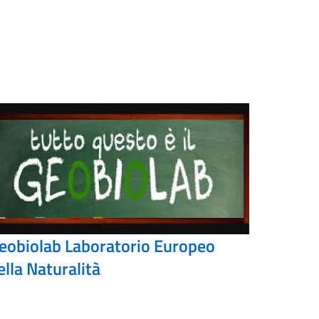
eobiolab Laboratorio Europeo
ella Naturalità