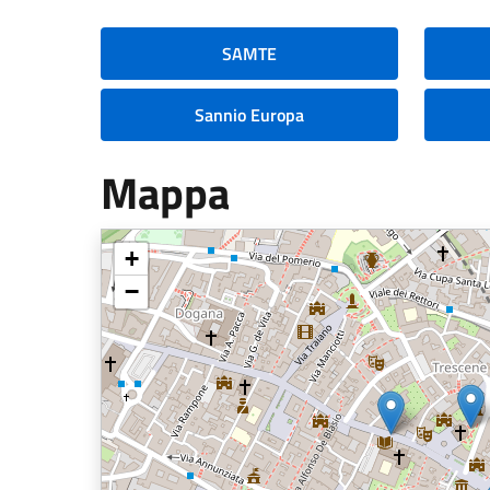
SAMTE
Sannio Europa
Mappa
+
−