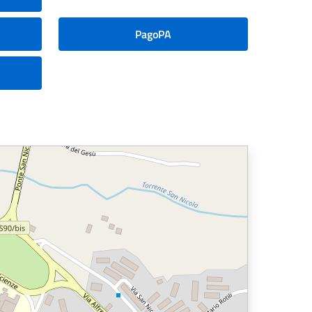
PagoPA