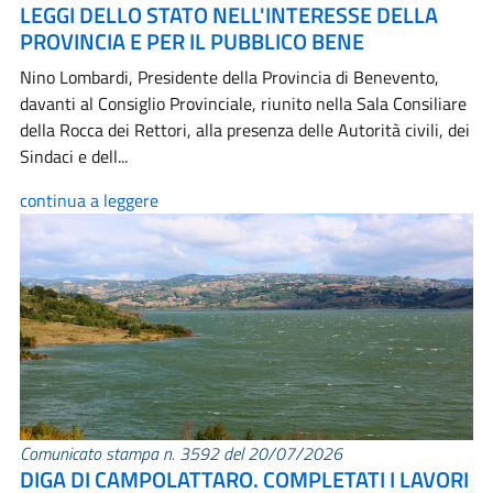
LEGGI DELLO STATO NELL'INTERESSE DELLA
PROVINCIA E PER IL PUBBLICO BENE
Nino Lombardi, Presidente della Provincia di Benevento,
davanti al Consiglio Provinciale, riunito nella Sala Consiliare
della Rocca dei Rettori, alla presenza delle Autorità civili, dei
Sindaci e dell...
continua a leggere
Comunicato stampa n. 3592 del 20/07/2026
DIGA DI CAMPOLATTARO. COMPLETATI I LAVORI