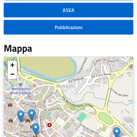
ASEA
Pubblicazioni
Mappa
+
−