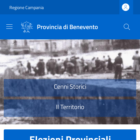
Salta al contenuto principale
Skip to footer content
Regione Campania
Provincia di Benevento
Provincia di Benevento
Cenni Storici
Il Territorio
Elezioni Provinciali