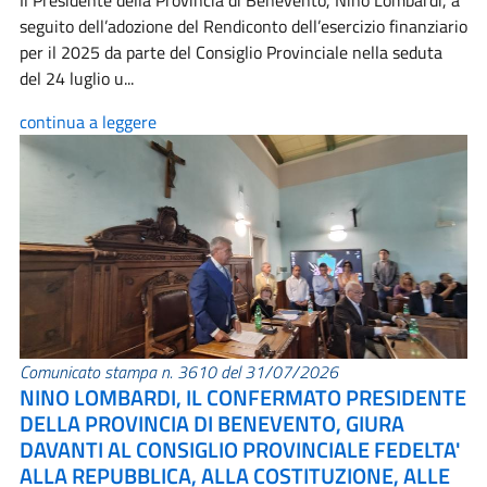
Il Presidente della Provincia di Benevento, Nino Lombardi, a
seguito dell’adozione del Rendiconto dell’esercizio finanziario
per il 2025 da parte del Consiglio Provinciale nella seduta
del 24 luglio u...
continua a leggere
Comunicato stampa n. 3610 del 31/07/2026
NINO LOMBARDI, IL CONFERMATO PRESIDENTE
DELLA PROVINCIA DI BENEVENTO, GIURA
DAVANTI AL CONSIGLIO PROVINCIALE FEDELTA'
ALLA REPUBBLICA, ALLA COSTITUZIONE, ALLE