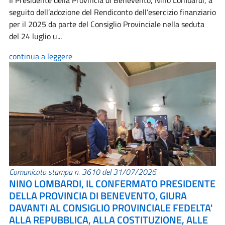
Il Presidente della Provincia di Benevento, Nino Lombardi, a
seguito dell’adozione del Rendiconto dell’esercizio finanziario
per il 2025 da parte del Consiglio Provinciale nella seduta
del 24 luglio u...
continua a leggere
Comunicato stampa n. 3610 del 31/07/2026
NINO LOMBARDI, IL CONFERMATO PRESIDENTE
DELLA PROVINCIA DI BENEVENTO, GIURA
DAVANTI AL CONSIGLIO PROVINCIALE FEDELTA'
ALLA REPUBBLICA, ALLA COSTITUZIONE, ALLE