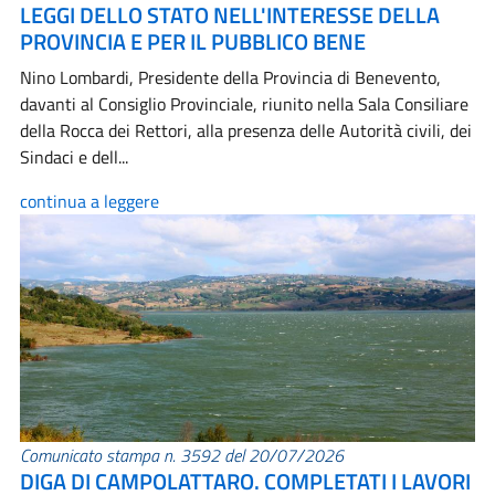
LEGGI DELLO STATO NELL'INTERESSE DELLA
PROVINCIA E PER IL PUBBLICO BENE
Nino Lombardi, Presidente della Provincia di Benevento,
davanti al Consiglio Provinciale, riunito nella Sala Consiliare
della Rocca dei Rettori, alla presenza delle Autorità civili, dei
Sindaci e dell...
continua a leggere
Comunicato stampa n. 3592 del 20/07/2026
DIGA DI CAMPOLATTARO. COMPLETATI I LAVORI