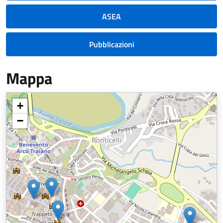
ASEA
Pubblicazioni
Mappa
+
−