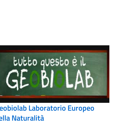
eobiolab Laboratorio Europeo
ella Naturalità