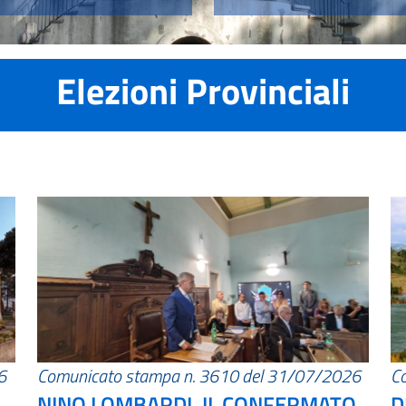
Elezioni Provinciali
6
Comunicato stampa n. 3610 del 31/07/2026
C
NINO LOMBARDI, IL CONFERMATO
D