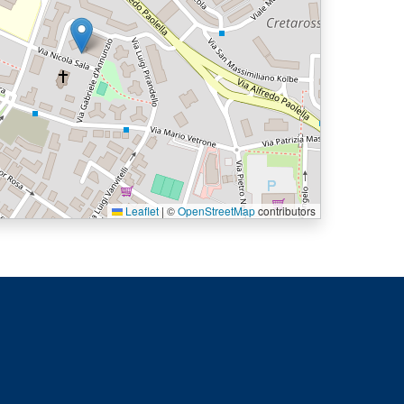
Leaflet
|
©
OpenStreetMap
contributors