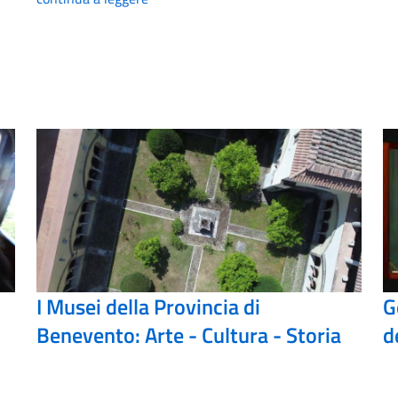
I Musei della Provincia di
G
Benevento: Arte - Cultura - Storia
d