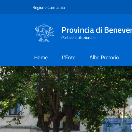
Salta al contenuto principale
Skip to footer content
Regione Campania
Provincia di Beneve
Portale Istituzionale
Home
L'Ente
Albo Pretorio
Provincia di Benevent