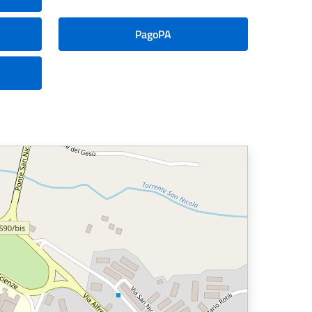
PagoPA