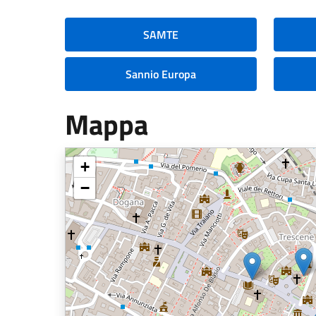
SAMTE
Sannio Europa
Mappa
+
−