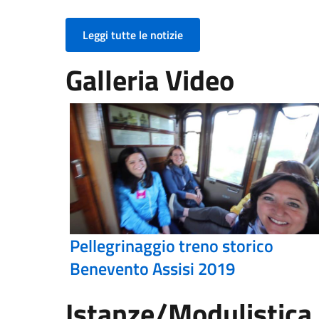
Leggi tutte le notizie
Galleria Video
Pellegrinaggio treno storico
Benevento Assisi 2019
Istanze/Modulistica