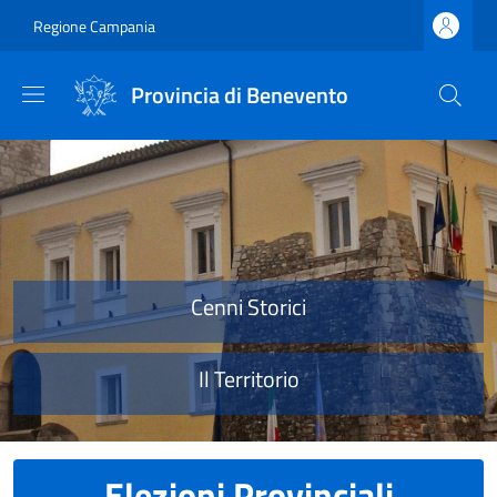
Salta al contenuto principale
Skip to footer content
Regione Campania
Provincia di Benevento
Provincia di Benevento
Cenni Storici
Il Territorio
Elezioni Provinciali