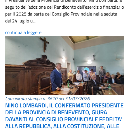
Il Presidente della Provincia di Benevento, Nino Lombardi, a
seguito dell’adozione del Rendiconto dell’esercizio finanziario
per il 2025 da parte del Consiglio Provinciale nella seduta
del 24 luglio u...
continua a leggere
Comunicato stampa n. 3610 del 31/07/2026
NINO LOMBARDI, IL CONFERMATO PRESIDENTE
DELLA PROVINCIA DI BENEVENTO, GIURA
DAVANTI AL CONSIGLIO PROVINCIALE FEDELTA'
ALLA REPUBBLICA, ALLA COSTITUZIONE, ALLE