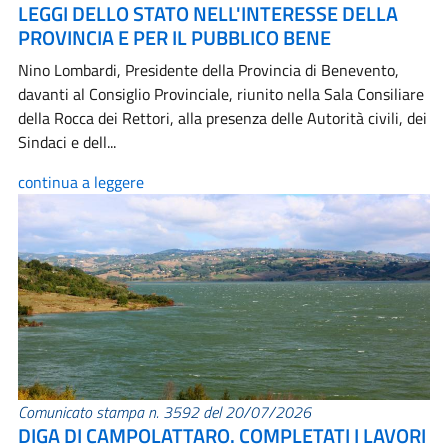
LEGGI DELLO STATO NELL'INTERESSE DELLA
PROVINCIA E PER IL PUBBLICO BENE
Nino Lombardi, Presidente della Provincia di Benevento,
davanti al Consiglio Provinciale, riunito nella Sala Consiliare
della Rocca dei Rettori, alla presenza delle Autorità civili, dei
Sindaci e dell...
continua a leggere
Comunicato stampa n. 3592 del 20/07/2026
DIGA DI CAMPOLATTARO. COMPLETATI I LAVORI