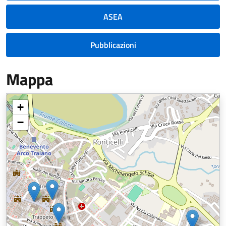
ASEA
Pubblicazioni
Mappa
+
−