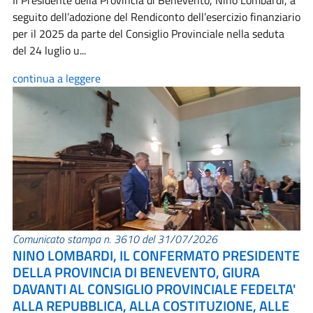
Il Presidente della Provincia di Benevento, Nino Lombardi, a
seguito dell’adozione del Rendiconto dell’esercizio finanziario
per il 2025 da parte del Consiglio Provinciale nella seduta
del 24 luglio u...
continua a leggere
Comunicato stampa n. 3610 del 31/07/2026
NINO LOMBARDI, IL CONFERMATO PRESIDENTE
DELLA PROVINCIA DI BENEVENTO, GIURA
DAVANTI AL CONSIGLIO PROVINCIALE FEDELTA'
ALLA REPUBBLICA, ALLA COSTITUZIONE, ALLE