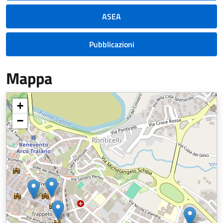
ASEA
Pubblicazioni
Mappa
+
−