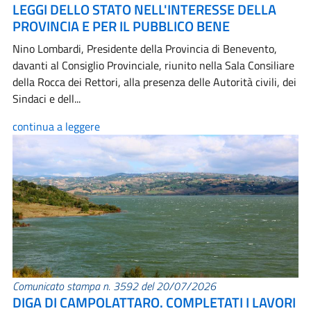
LEGGI DELLO STATO NELL'INTERESSE DELLA
PROVINCIA E PER IL PUBBLICO BENE
Nino Lombardi, Presidente della Provincia di Benevento,
davanti al Consiglio Provinciale, riunito nella Sala Consiliare
della Rocca dei Rettori, alla presenza delle Autorità civili, dei
Sindaci e dell...
continua a leggere
Comunicato stampa n. 3592 del 20/07/2026
DIGA DI CAMPOLATTARO. COMPLETATI I LAVORI