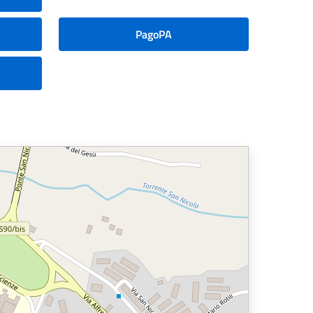
PagoPA