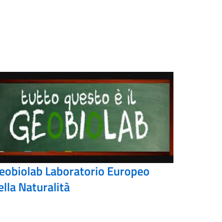
eobiolab Laboratorio Europeo
ella Naturalità