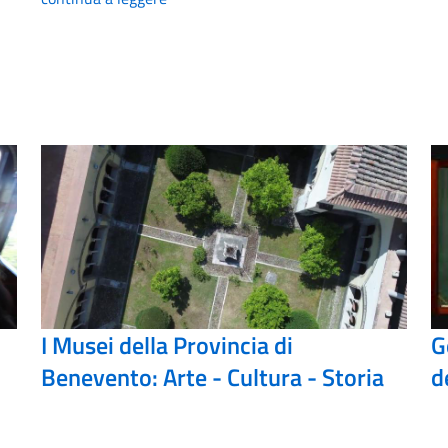
I Musei della Provincia di
G
Benevento: Arte - Cultura - Storia
d