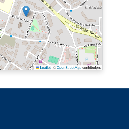
Leaflet
|
©
OpenStreetMap
contributors