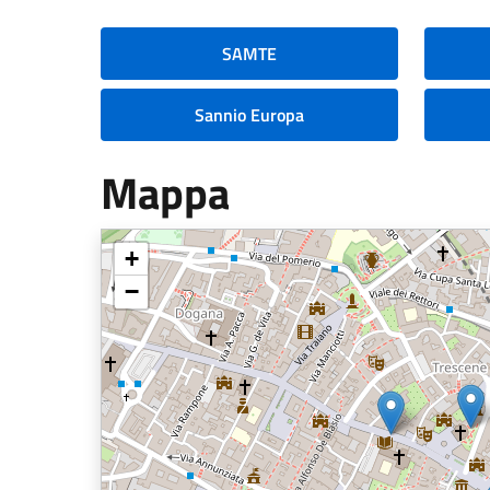
SAMTE
Sannio Europa
Mappa
+
−