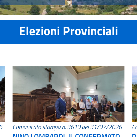
Elezioni Provinciali
6
Comunicato stampa n. 3610 del 31/07/2026
C
NINO LOMBARDI, IL CONFERMATO
D