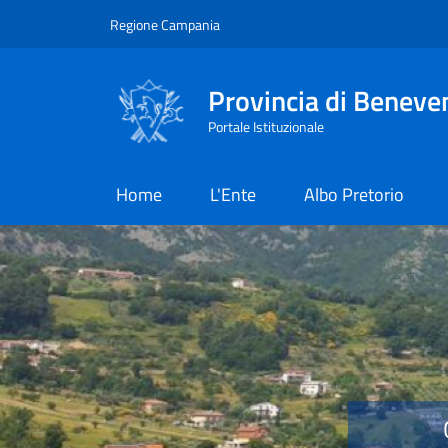
Salta al contenuto principale
Skip to footer content
Regione Campania
Provincia di Beneve
Portale Istituzionale
Home
L'Ente
Albo Pretorio
Provincia di Benevent