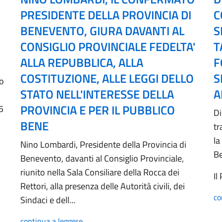
PRESIDENTE DELLA PROVINCIA DI
C
BENEVENTO, GIURA DAVANTI AL
S
CONSIGLIO PROVINCIALE FEDELTA'
T
ALLA REPUBBLICA, ALLA
F
COSTITUZIONE, ALLE LEGGI DELLO
S
no
STATO NELL'INTERESSE DELLA
A
PROVINCIA E PER IL PUBBLICO
5
Di
BENE
tr
la
Nino Lombardi, Presidente della Provincia di
B
Benevento, davanti al Consiglio Provinciale,
riunito nella Sala Consiliare della Rocca dei
Il
Rettori, alla presenza delle Autorità civili, dei
co
Sindaci e dell...
continua a leggere