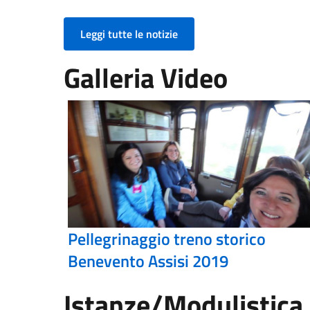
Leggi tutte le notizie
Galleria Video
Pellegrinaggio treno storico
Benevento Assisi 2019
Istanze/Modulistica