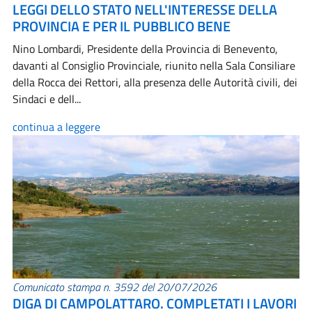
LEGGI DELLO STATO NELL'INTERESSE DELLA
PROVINCIA E PER IL PUBBLICO BENE
Nino Lombardi, Presidente della Provincia di Benevento,
davanti al Consiglio Provinciale, riunito nella Sala Consiliare
della Rocca dei Rettori, alla presenza delle Autorità civili, dei
Sindaci e dell...
continua a leggere
Comunicato stampa n. 3592 del 20/07/2026
DIGA DI CAMPOLATTARO. COMPLETATI I LAVORI