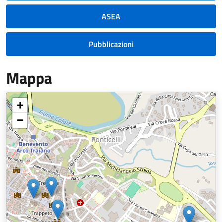
ASEA
Pubblicazioni
Mappa
+
−