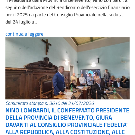
Il Presidente della Provincia di Benevento, Nino Lombardi, a
seguito dell’adozione del Rendiconto dell’esercizio finanziario
per il 2025 da parte del Consiglio Provinciale nella seduta
del 24 luglio u...
continua a leggere
Comunicato stampa n. 3610 del 31/07/2026
NINO LOMBARDI, IL CONFERMATO PRESIDENTE
DELLA PROVINCIA DI BENEVENTO, GIURA
DAVANTI AL CONSIGLIO PROVINCIALE FEDELTA'
ALLA REPUBBLICA, ALLA COSTITUZIONE, ALLE