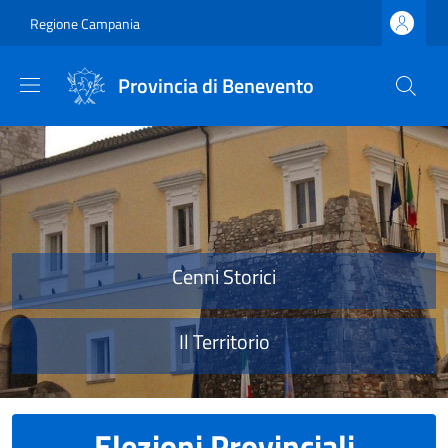
Salta al contenuto principale
Skip to footer content
Regione Campania
Provincia di Benevento
Provincia di Benevento
Cenni Storici
Il Territorio
Elezioni Provinciali