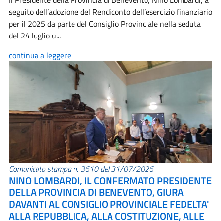
Il Presidente della Provincia di Benevento, Nino Lombardi, a
seguito dell’adozione del Rendiconto dell’esercizio finanziario
per il 2025 da parte del Consiglio Provinciale nella seduta
del 24 luglio u...
continua a leggere
Comunicato stampa n. 3610 del 31/07/2026
NINO LOMBARDI, IL CONFERMATO PRESIDENTE
DELLA PROVINCIA DI BENEVENTO, GIURA
DAVANTI AL CONSIGLIO PROVINCIALE FEDELTA'
ALLA REPUBBLICA, ALLA COSTITUZIONE, ALLE