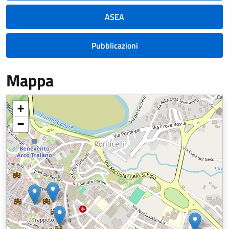
ASEA
Pubblicazioni
Mappa
+
−