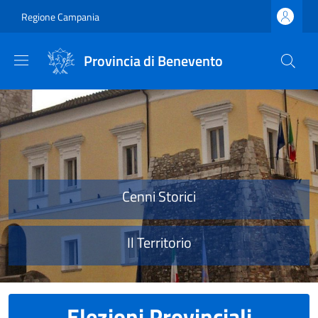
Salta al contenuto principale
Skip to footer content
Regione Campania
Provincia di Benevento
Provincia di Benevento
Cenni Storici
Il Territorio
Elezioni Provinciali