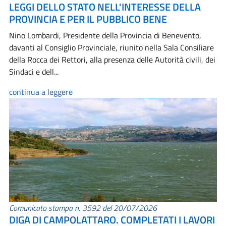
LEGGI DELLO STATO NELL'INTERESSE DELLA
PROVINCIA E PER IL PUBBLICO BENE
Nino Lombardi, Presidente della Provincia di Benevento,
davanti al Consiglio Provinciale, riunito nella Sala Consiliare
della Rocca dei Rettori, alla presenza delle Autorità civili, dei
Sindaci e dell...
continua a leggere
Comunicato stampa n. 3592 del 20/07/2026
DIGA DI CAMPOLATTARO. COMPLETATI I LAVORI