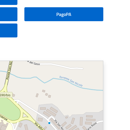
PagoPA