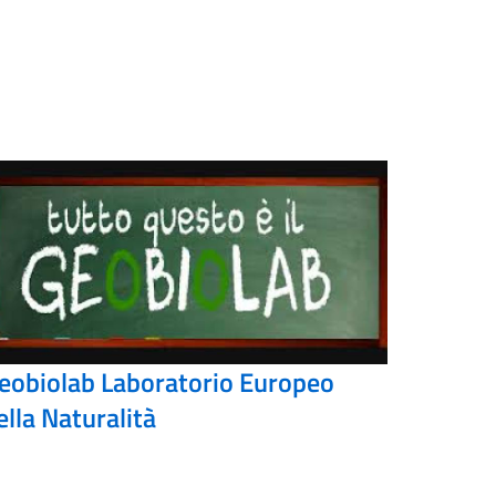
eobiolab Laboratorio Europeo
ella Naturalità