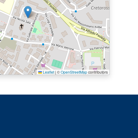
Leaflet
|
©
OpenStreetMap
contributors