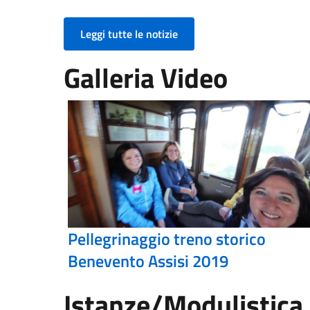
Leggi tutte le notizie
Galleria Video
Pellegrinaggio treno storico
Benevento Assisi 2019
Istanze/Modulistica