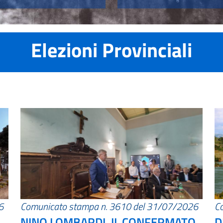
Elezioni Provinciali
6
Comunicato stampa n. 3610 del 31/07/2026
C
NINO LOMBARDI, IL CONFERMATO
D