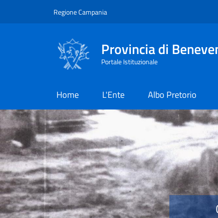
Salta al contenuto principale
Skip to footer content
Regione Campania
Provincia di Beneve
Portale Istituzionale
Home
L'Ente
Albo Pretorio
Provincia di Benevent