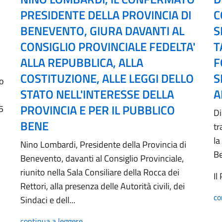
PRESIDENTE DELLA PROVINCIA DI
C
BENEVENTO, GIURA DAVANTI AL
S
CONSIGLIO PROVINCIALE FEDELTA'
T
ALLA REPUBBLICA, ALLA
F
COSTITUZIONE, ALLE LEGGI DELLO
S
no
STATO NELL'INTERESSE DELLA
A
PROVINCIA E PER IL PUBBLICO
5
Di
BENE
tr
la
Nino Lombardi, Presidente della Provincia di
B
Benevento, davanti al Consiglio Provinciale,
riunito nella Sala Consiliare della Rocca dei
Il
Rettori, alla presenza delle Autorità civili, dei
co
Sindaci e dell...
continua a leggere