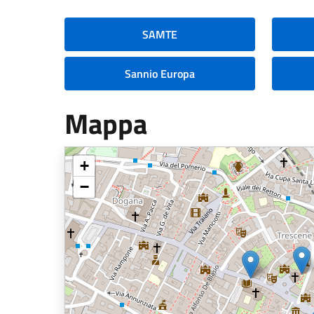
SAMTE
Sannio Europa
Mappa
+
−