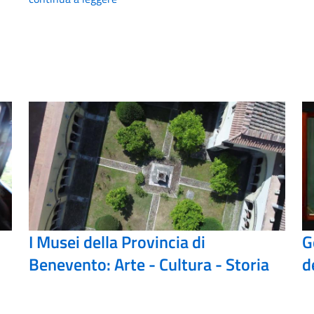
I Musei della Provincia di
G
Benevento: Arte - Cultura - Storia
d