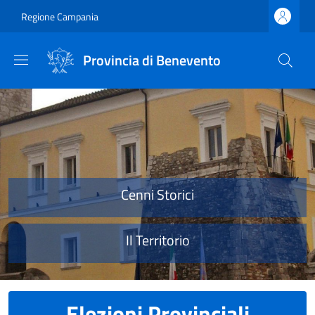
Salta al contenuto principale
Skip to footer content
Regione Campania
Provincia di Benevento
Provincia di Benevento
Cenni Storici
Il Territorio
Elezioni Provinciali