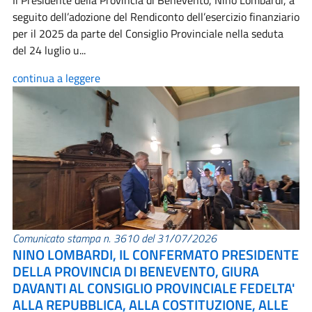
Il Presidente della Provincia di Benevento, Nino Lombardi, a
seguito dell’adozione del Rendiconto dell’esercizio finanziario
per il 2025 da parte del Consiglio Provinciale nella seduta
del 24 luglio u...
continua a leggere
Comunicato stampa n. 3610 del 31/07/2026
NINO LOMBARDI, IL CONFERMATO PRESIDENTE
DELLA PROVINCIA DI BENEVENTO, GIURA
DAVANTI AL CONSIGLIO PROVINCIALE FEDELTA'
ALLA REPUBBLICA, ALLA COSTITUZIONE, ALLE