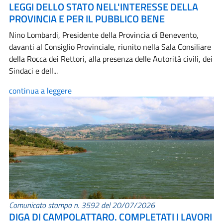
LEGGI DELLO STATO NELL'INTERESSE DELLA
PROVINCIA E PER IL PUBBLICO BENE
Nino Lombardi, Presidente della Provincia di Benevento,
davanti al Consiglio Provinciale, riunito nella Sala Consiliare
della Rocca dei Rettori, alla presenza delle Autorità civili, dei
Sindaci e dell...
continua a leggere
Comunicato stampa n. 3592 del 20/07/2026
DIGA DI CAMPOLATTARO. COMPLETATI I LAVORI