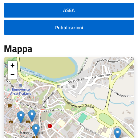
ASEA
Pubblicazioni
Mappa
+
−