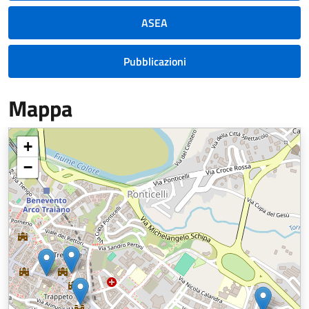
ASEA
Pubblicazioni
Mappa
+
−