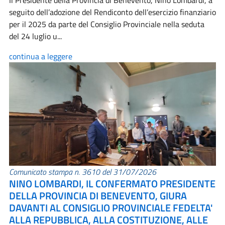
Il Presidente della Provincia di Benevento, Nino Lombardi, a
seguito dell’adozione del Rendiconto dell’esercizio finanziario
per il 2025 da parte del Consiglio Provinciale nella seduta
del 24 luglio u...
continua a leggere
Comunicato stampa n. 3610 del 31/07/2026
NINO LOMBARDI, IL CONFERMATO PRESIDENTE
DELLA PROVINCIA DI BENEVENTO, GIURA
DAVANTI AL CONSIGLIO PROVINCIALE FEDELTA'
ALLA REPUBBLICA, ALLA COSTITUZIONE, ALLE