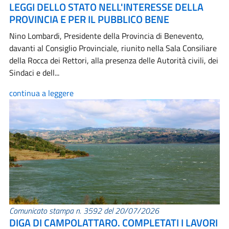
LEGGI DELLO STATO NELL'INTERESSE DELLA
PROVINCIA E PER IL PUBBLICO BENE
Nino Lombardi, Presidente della Provincia di Benevento,
davanti al Consiglio Provinciale, riunito nella Sala Consiliare
della Rocca dei Rettori, alla presenza delle Autorità civili, dei
Sindaci e dell...
continua a leggere
Comunicato stampa n. 3592 del 20/07/2026
DIGA DI CAMPOLATTARO. COMPLETATI I LAVORI