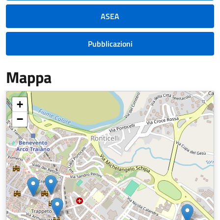
ASEA
Pubblicazioni
Mappa
+
−