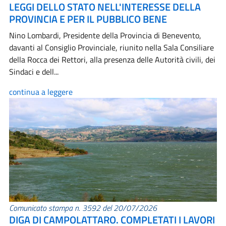
LEGGI DELLO STATO NELL'INTERESSE DELLA
PROVINCIA E PER IL PUBBLICO BENE
Nino Lombardi, Presidente della Provincia di Benevento,
davanti al Consiglio Provinciale, riunito nella Sala Consiliare
della Rocca dei Rettori, alla presenza delle Autorità civili, dei
Sindaci e dell...
continua a leggere
Comunicato stampa n. 3592 del 20/07/2026
DIGA DI CAMPOLATTARO. COMPLETATI I LAVORI