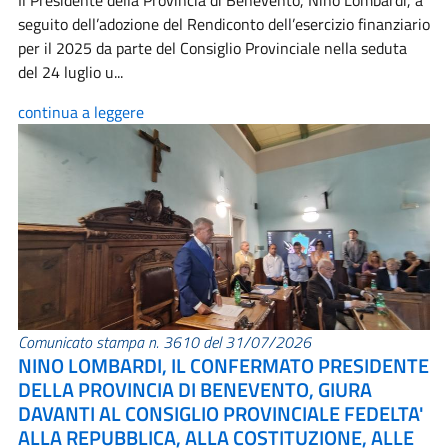
Il Presidente della Provincia di Benevento, Nino Lombardi, a
seguito dell’adozione del Rendiconto dell’esercizio finanziario
per il 2025 da parte del Consiglio Provinciale nella seduta
del 24 luglio u...
continua a leggere
Comunicato stampa n. 3610 del 31/07/2026
NINO LOMBARDI, IL CONFERMATO PRESIDENTE
DELLA PROVINCIA DI BENEVENTO, GIURA
DAVANTI AL CONSIGLIO PROVINCIALE FEDELTA'
ALLA REPUBBLICA, ALLA COSTITUZIONE, ALLE