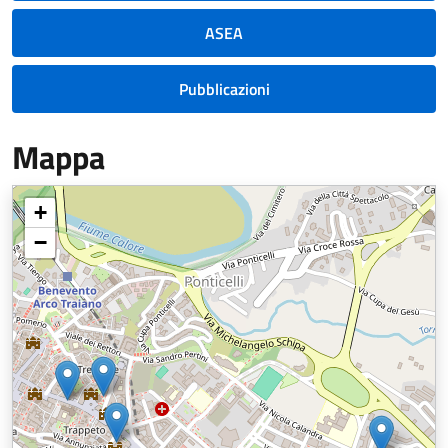
ASEA
Pubblicazioni
Mappa
+
−