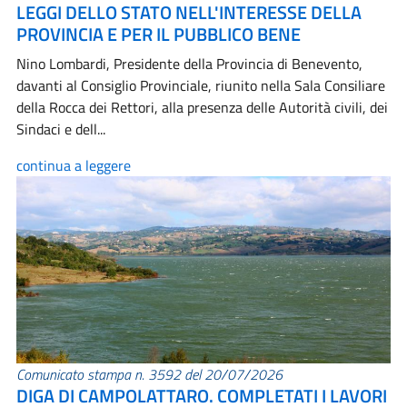
LEGGI DELLO STATO NELL'INTERESSE DELLA
PROVINCIA E PER IL PUBBLICO BENE
Nino Lombardi, Presidente della Provincia di Benevento,
davanti al Consiglio Provinciale, riunito nella Sala Consiliare
della Rocca dei Rettori, alla presenza delle Autorità civili, dei
Sindaci e dell...
continua a leggere
Comunicato stampa n. 3592 del 20/07/2026
DIGA DI CAMPOLATTARO. COMPLETATI I LAVORI