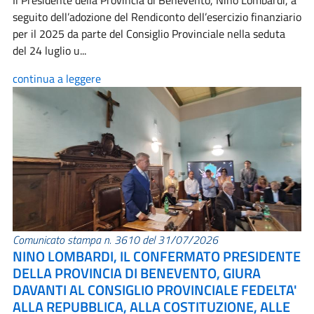
Il Presidente della Provincia di Benevento, Nino Lombardi, a
seguito dell’adozione del Rendiconto dell’esercizio finanziario
per il 2025 da parte del Consiglio Provinciale nella seduta
del 24 luglio u...
continua a leggere
Comunicato stampa n. 3610 del 31/07/2026
NINO LOMBARDI, IL CONFERMATO PRESIDENTE
DELLA PROVINCIA DI BENEVENTO, GIURA
DAVANTI AL CONSIGLIO PROVINCIALE FEDELTA'
ALLA REPUBBLICA, ALLA COSTITUZIONE, ALLE