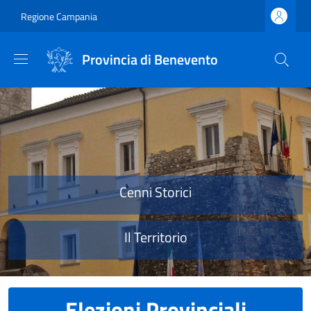
Salta al contenuto principale
Skip to footer content
Regione Campania
Provincia di Benevento
Provincia di Benevento
Cenni Storici
Il Territorio
Elezioni Provinciali