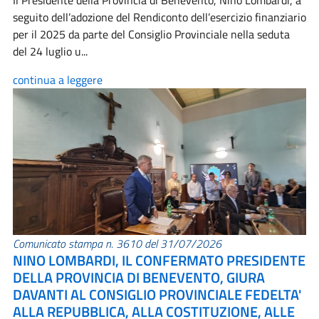
Il Presidente della Provincia di Benevento, Nino Lombardi, a
seguito dell’adozione del Rendiconto dell’esercizio finanziario
per il 2025 da parte del Consiglio Provinciale nella seduta
del 24 luglio u...
continua a leggere
Comunicato stampa n. 3610 del 31/07/2026
NINO LOMBARDI, IL CONFERMATO PRESIDENTE
DELLA PROVINCIA DI BENEVENTO, GIURA
DAVANTI AL CONSIGLIO PROVINCIALE FEDELTA'
ALLA REPUBBLICA, ALLA COSTITUZIONE, ALLE