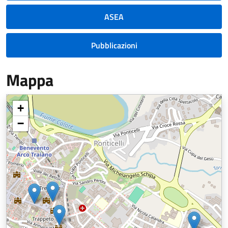
ASEA
Pubblicazioni
Mappa
+
−