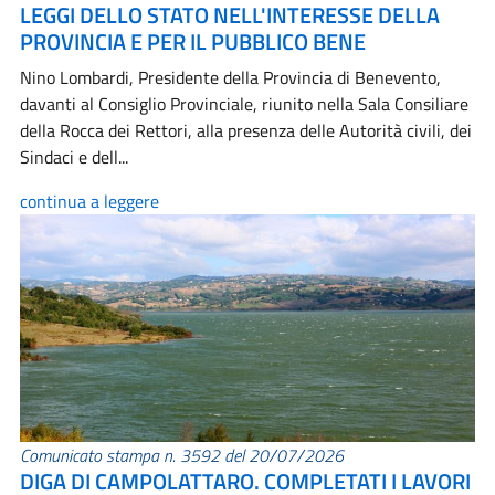
LEGGI DELLO STATO NELL'INTERESSE DELLA
PROVINCIA E PER IL PUBBLICO BENE
Nino Lombardi, Presidente della Provincia di Benevento,
davanti al Consiglio Provinciale, riunito nella Sala Consiliare
della Rocca dei Rettori, alla presenza delle Autorità civili, dei
Sindaci e dell...
continua a leggere
Comunicato stampa n. 3592 del 20/07/2026
DIGA DI CAMPOLATTARO. COMPLETATI I LAVORI