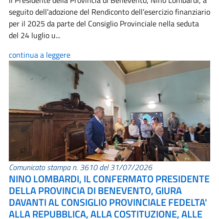
Il Presidente della Provincia di Benevento, Nino Lombardi, a
seguito dell’adozione del Rendiconto dell’esercizio finanziario
per il 2025 da parte del Consiglio Provinciale nella seduta
del 24 luglio u...
continua a leggere
Comunicato stampa n. 3610 del 31/07/2026
NINO LOMBARDI, IL CONFERMATO PRESIDENTE
DELLA PROVINCIA DI BENEVENTO, GIURA
DAVANTI AL CONSIGLIO PROVINCIALE FEDELTA'
ALLA REPUBBLICA, ALLA COSTITUZIONE, ALLE