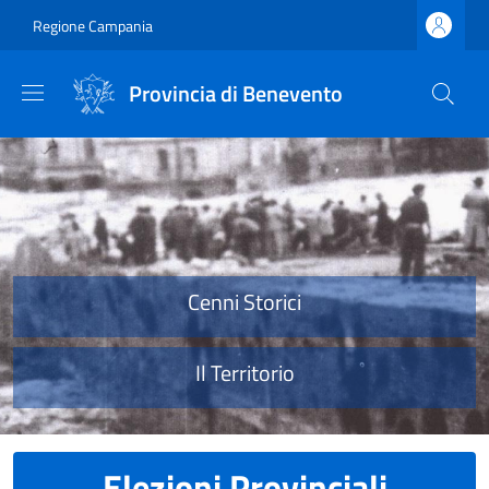
Salta al contenuto principale
Skip to footer content
Regione Campania
Provincia di Benevento
Provincia di Benevento
Cenni Storici
Il Territorio
Elezioni Provinciali