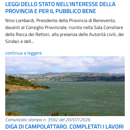
LEGGI DELLO STATO NELL'INTERESSE DELLA
PROVINCIA E PER IL PUBBLICO BENE
Nino Lombardi, Presidente della Provincia di Benevento,
davanti al Consiglio Provinciale, riunito nella Sala Consiliare
della Rocca dei Rettori, alla presenza delle Autorità civili, dei
Sindaci e dell...
continua a leggere
Comunicato stampa n. 3592 del 20/07/2026
DIGA DI CAMPOLATTARO. COMPLETATI I LAVORI