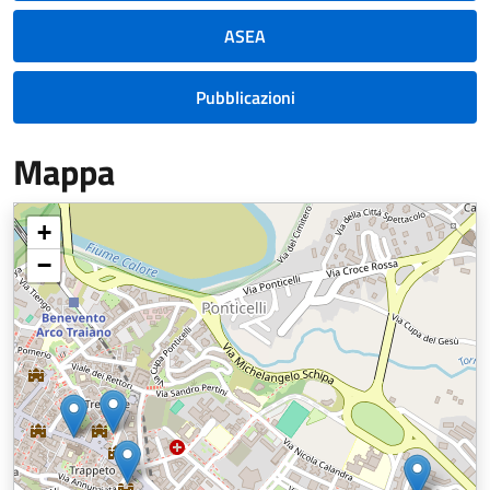
ASEA
Pubblicazioni
Mappa
+
−