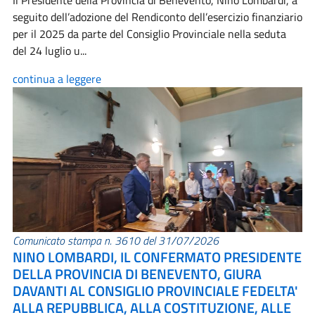
Il Presidente della Provincia di Benevento, Nino Lombardi, a
seguito dell’adozione del Rendiconto dell’esercizio finanziario
per il 2025 da parte del Consiglio Provinciale nella seduta
del 24 luglio u...
continua a leggere
Comunicato stampa n. 3610 del 31/07/2026
NINO LOMBARDI, IL CONFERMATO PRESIDENTE
DELLA PROVINCIA DI BENEVENTO, GIURA
DAVANTI AL CONSIGLIO PROVINCIALE FEDELTA'
ALLA REPUBBLICA, ALLA COSTITUZIONE, ALLE