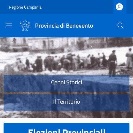
Salta al contenuto principale
Skip to footer content
Regione Campania
Provincia di Benevento
Provincia di Benevento
Cenni Storici
Il Territorio
Elezioni Provinciali