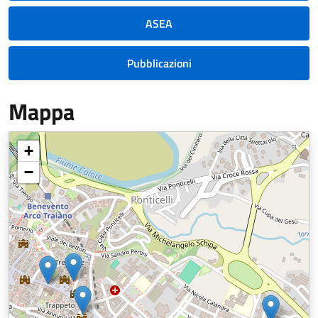
ASEA
Pubblicazioni
Mappa
+
−