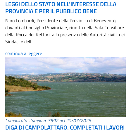
LEGGI DELLO STATO NELL'INTERESSE DELLA
PROVINCIA E PER IL PUBBLICO BENE
Nino Lombardi, Presidente della Provincia di Benevento,
davanti al Consiglio Provinciale, riunito nella Sala Consiliare
della Rocca dei Rettori, alla presenza delle Autorità civili, dei
Sindaci e dell...
continua a leggere
Comunicato stampa n. 3592 del 20/07/2026
DIGA DI CAMPOLATTARO. COMPLETATI I LAVORI