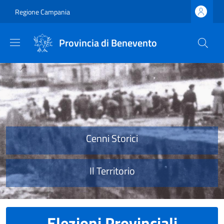
Salta al contenuto principale
Skip to footer content
Regione Campania
Provincia di Benevento
Provincia di Benevento
Cenni Storici
Il Territorio
Elezioni Provinciali