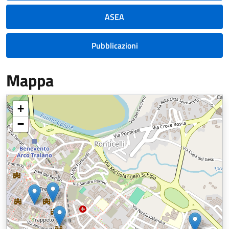
ASEA
Pubblicazioni
Mappa
+
−