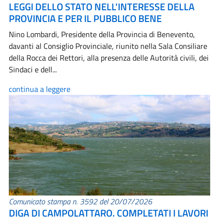
LEGGI DELLO STATO NELL'INTERESSE DELLA
PROVINCIA E PER IL PUBBLICO BENE
Nino Lombardi, Presidente della Provincia di Benevento,
davanti al Consiglio Provinciale, riunito nella Sala Consiliare
della Rocca dei Rettori, alla presenza delle Autorità civili, dei
Sindaci e dell...
continua a leggere
Comunicato stampa n. 3592 del 20/07/2026
DIGA DI CAMPOLATTARO. COMPLETATI I LAVORI