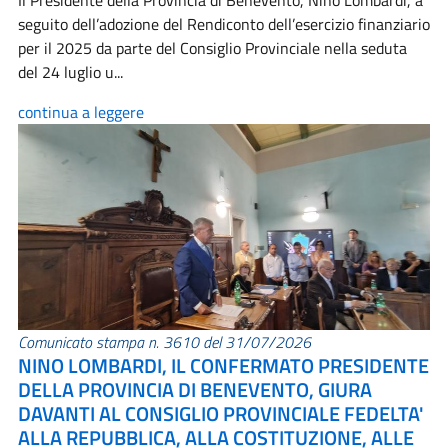
Il Presidente della Provincia di Benevento, Nino Lombardi, a
seguito dell’adozione del Rendiconto dell’esercizio finanziario
per il 2025 da parte del Consiglio Provinciale nella seduta
del 24 luglio u...
continua a leggere
Comunicato stampa n. 3610 del 31/07/2026
NINO LOMBARDI, IL CONFERMATO PRESIDENTE
DELLA PROVINCIA DI BENEVENTO, GIURA
DAVANTI AL CONSIGLIO PROVINCIALE FEDELTA'
ALLA REPUBBLICA, ALLA COSTITUZIONE, ALLE