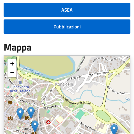
ASEA
Pubblicazioni
Mappa
+
−