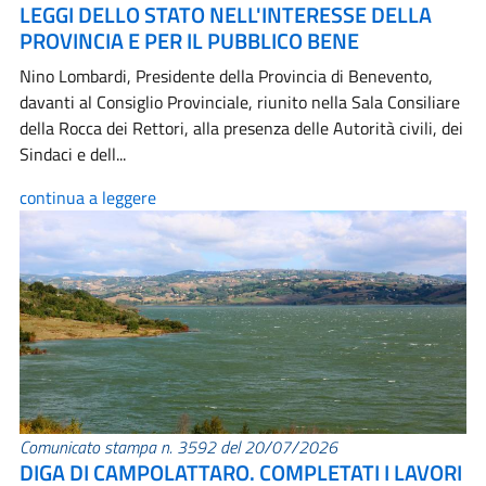
LEGGI DELLO STATO NELL'INTERESSE DELLA
PROVINCIA E PER IL PUBBLICO BENE
Nino Lombardi, Presidente della Provincia di Benevento,
davanti al Consiglio Provinciale, riunito nella Sala Consiliare
della Rocca dei Rettori, alla presenza delle Autorità civili, dei
Sindaci e dell...
continua a leggere
Comunicato stampa n. 3592 del 20/07/2026
DIGA DI CAMPOLATTARO. COMPLETATI I LAVORI