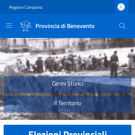
Salta al contenuto principale
Skip to footer content
Regione Campania
Provincia di Benevento
Provincia di Benevento
Cenni Storici
Il Territorio
Elezioni Provinciali