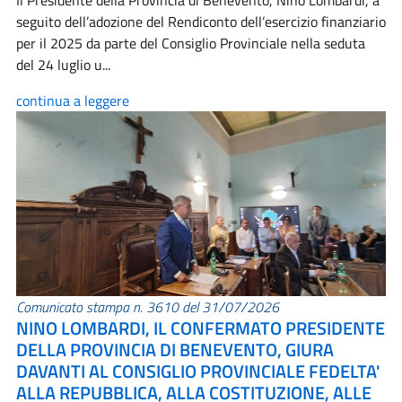
Il Presidente della Provincia di Benevento, Nino Lombardi, a
seguito dell’adozione del Rendiconto dell’esercizio finanziario
per il 2025 da parte del Consiglio Provinciale nella seduta
del 24 luglio u...
continua a leggere
Comunicato stampa n. 3610 del 31/07/2026
NINO LOMBARDI, IL CONFERMATO PRESIDENTE
DELLA PROVINCIA DI BENEVENTO, GIURA
DAVANTI AL CONSIGLIO PROVINCIALE FEDELTA'
ALLA REPUBBLICA, ALLA COSTITUZIONE, ALLE