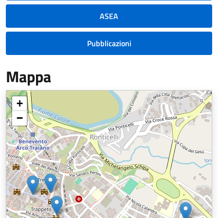
ASEA
Pubblicazioni
Mappa
+
−