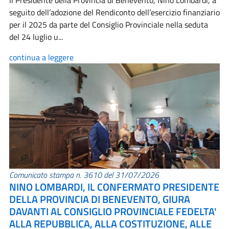
Il Presidente della Provincia di Benevento, Nino Lombardi, a
seguito dell’adozione del Rendiconto dell’esercizio finanziario
per il 2025 da parte del Consiglio Provinciale nella seduta
del 24 luglio u...
continua a leggere
Comunicato stampa n. 3610 del 31/07/2026
NINO LOMBARDI, IL CONFERMATO PRESIDENTE
DELLA PROVINCIA DI BENEVENTO, GIURA
DAVANTI AL CONSIGLIO PROVINCIALE FEDELTA'
ALLA REPUBBLICA, ALLA COSTITUZIONE, ALLE