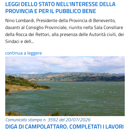
LEGGI DELLO STATO NELL'INTERESSE DELLA
PROVINCIA E PER IL PUBBLICO BENE
Nino Lombardi, Presidente della Provincia di Benevento,
davanti al Consiglio Provinciale, riunito nella Sala Consiliare
della Rocca dei Rettori, alla presenza delle Autorità civili, dei
Sindaci e dell...
continua a leggere
Comunicato stampa n. 3592 del 20/07/2026
DIGA DI CAMPOLATTARO. COMPLETATI I LAVORI